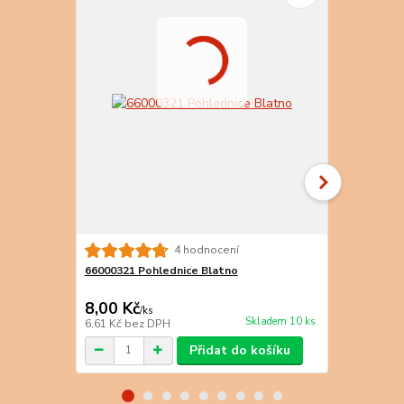
66000021 Po
4 hodnocení
Přehradní n
66000321 Pohlednice Blatno
8,00 Kč
15,00 Kč
/
ks
Skladem 10 ks
6,61 Kč
bez DPH
12,40 Kč
bez
Přidat do košíku