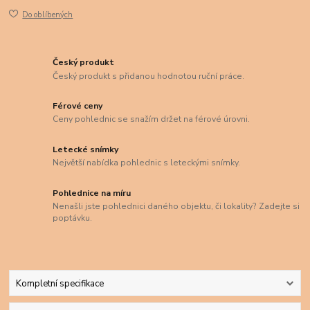
Do oblíbených
Český produkt
Český produkt s přidanou hodnotou ruční práce.
Férové ceny
Ceny pohlednic se snažím držet na férové úrovni.
Letecké snímky
Největší nabídka pohlednic s leteckými snímky.
Pohlednice na míru
Nenašli jste pohlednici daného objektu, či lokality? Zadejte si
poptávku.
Kompletní specifikace