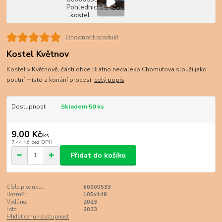
Ohodnotit produkt
Kostel Květnov
Kostel v Květnově, části obce Blatno nedaleko Chomutova slouží jako
poutní místo a konání procesí.
celý popis
Dostupnost
Skladem 50 ks
9,00 Kč
/
ks
7,44 Kč
bez DPH
Přidat do košíku
Číslo produktu:
66000533
Rozměr:
105x148
Vydáno:
2023
Foto:
2023
Hlídat cenu / dostupnost