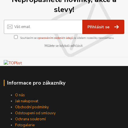
slevy!
Přihlásit se
Souhlasím se
zpracováním osobních údajů
za účelem rozesílky newsletteru.
Můžete se kdykoli odhlásit.
Informace pro zákazníky
O nás
Jak nakupovat
Obchodní podmínky
Odstoupení od smlouvy
Ochrana soukromí
Fotogalerie