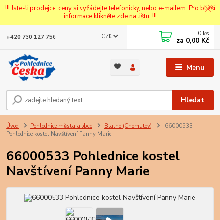
!!! Jste-li prodejce, ceny si vyžádejte telefonicky, nebo e-mailem. Pro bližší
informace klikněte zde na lištu. !!!
0
ks
CZK
+420 730 127 756
za
0,00 Kč
Menu
Hledat
Úvod
Pohlednice města a obce
Blatno (Chomutov)
66000533
Pohlednice kostel Navštívení Panny Marie
66000533 Pohlednice kostel
Navštívení Panny Marie