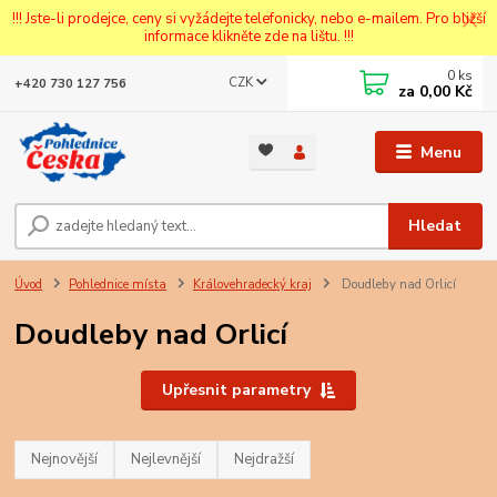
!!! Jste-li prodejce, ceny si vyžádejte telefonicky, nebo e-mailem. Pro bližší
informace klikněte zde na lištu. !!!
0
ks
CZK
+420 730 127 756
za
0,00 Kč
Menu
Hledat
Úvod
Pohlednice místa
Královehradecký kraj
Doudleby nad Orlicí
Doudleby nad Orlicí
Upřesnit parametry
Nejnovější
Nejlevnější
Nejdražší