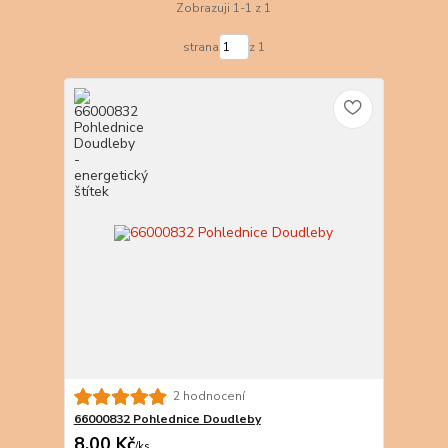
Zobrazuji 1-1 z 1
strana
z 1
2 hodnocení
66000832 Pohlednice Doudleby
8,00 Kč
/
ks