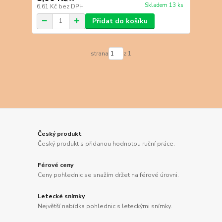
Skladem 13 ks
6,61 Kč
bez DPH
Přidat do košíku
strana
z 1
Český produkt
Český produkt s přidanou hodnotou ruční práce.
Férové ceny
Ceny pohlednic se snažím držet na férové úrovni.
Letecké snímky
Největší nabídka pohlednic s leteckými snímky.