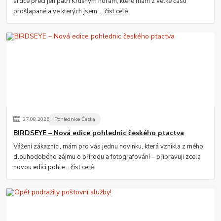
srdce přeci jen patří Krušným horám, které mám z velké části
prošlapané a ve kterých jsem ...
číst celé
27
.
08
.
2025
Pohlednice Česka
BIRDSEYE – Nová edice pohlednic českého ptactva
Vážení zákazníci, mám pro vás jednu novinku, která vznikla z mého
dlouhodobého zájmu o přírodu a fotografování – připravuji zcela
novou edici pohle...
číst celé