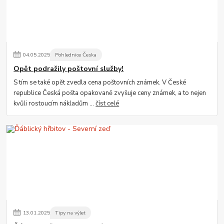
04
.
05
.
2025
Pohlednice Česka
Opět podražily poštovní služby!
S tím se také opět zvedla cena poštovních známek. V České
republice Česká pošta opakovaně zvyšuje ceny známek, a to nejen
kvůli rostoucím nákladům ...
číst celé
13
.
01
.
2025
Tipy na výlet