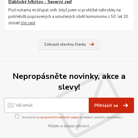
Ďáblický hřbitov - Severní zeď
Pod nohama mi křupal sníh, když jsem si prohlížel náhrobky na
pohřebišti popravených a umučených obětí komunismu z 50. let 20.
století
číst celé
Zobrazit všechny články
Nepropásněte novinky, akce a
slevy!
Přihlásit se
Souhlasím se
zpracováním osobních údajů
za účelem rozesílky newsletteru.
Můžete se kdykoli odhlásit.