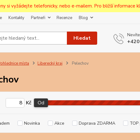
ceny si vyžádejte telefonicky, nebo e-mailem. Pro bližší informace kli
e
Kontakty
Partneři
Recenze
Blog
Upozornění pro prodejce!
Nevíte
jcům bude po zaregistrování nastavena sleva, případně upravena 
Hledat
+420
první objednávce.
--------------------------------------------------------------------------
egistrujte svůj E-mail aby vám neutekly novinky na Pohlednicích Č
ohlednice místa
Liberecký kraj
Pelechov
Odeslat
chov
Přeji si odebírat novinky e-mailem dle
podmínek zpracování osobních údajů
.
Kč
Od
Souhlasím se
zpracováním osobních údajů
pro účely registrace.
Zavřít
adem
Novinka
Akce
Doprava ZDARMA
TOP 