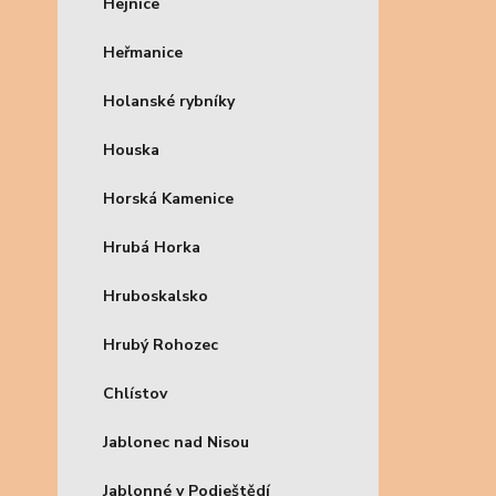
Hejnice
Heřmanice
Holanské rybníky
Houska
Horská Kamenice
Hrubá Horka
Hruboskalsko
Hrubý Rohozec
Chlístov
Jablonec nad Nisou
Jablonné v Podještědí