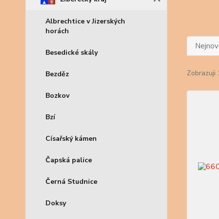
Albrechtice v Jizerských
horách
Nejnově
Besedické skály
Zobrazuji 
Bezděz
Bozkov
Bzí
Císařský kámen
Čapská palice
Černá Studnice
Doksy