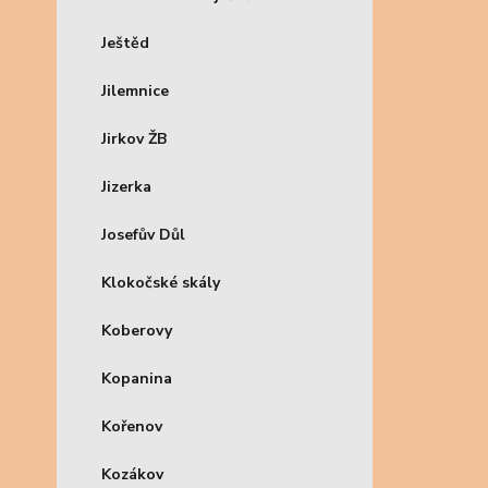
Ještěd
Jilemnice
Jirkov ŽB
Jizerka
Josefův Důl
Klokočské skály
Koberovy
Kopanina
Kořenov
Kozákov