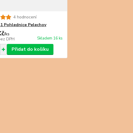
4 hodnocení
1 Pohlednice Pelechov
Kč
/
ks
Skladem 16 ks
bez DPH
Přidat do košíku