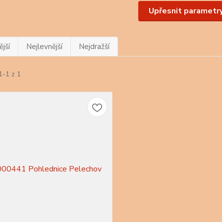
Upřesnit parametr
jší
Nejlevnější
Nejdražší
1-1 z 1