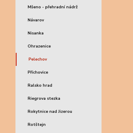
Mšeno - přehradní nádrž
Návarov
Nisanka
Ohrazenice
Pelechov
Příchovice
Ralsko hrad
Riegrova stezka
Rokytnice nad Jizerou
Rotštejn