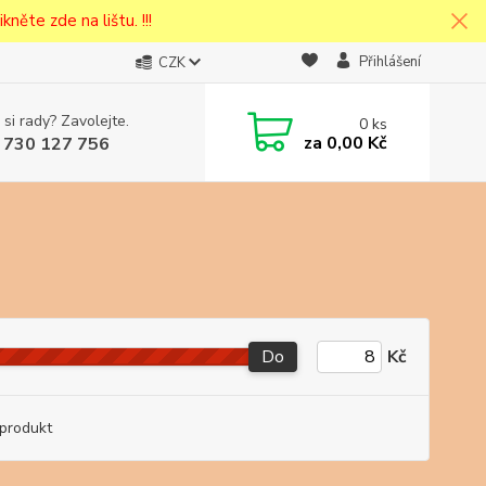
kněte zde na lištu. !!!
Přihlášení
CZK
 si rady? Zavolejte.
0
ks
cena v
za
0,00 Kč
 730 127 756
eska
Do
Kč
produkt