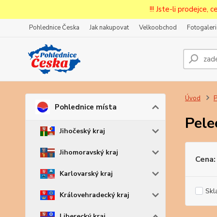
!!! Jste-li prodejce, 
Pohlednice Česka
Jak nakupovat
Velkoobchod
Fotogaleri
Prode
Zar
Úvod
P
Pohlednice místa
Pele
Jihočeský kraj
Jihomoravský kraj
Cena:
Karlovarský kraj
Skl
Královehradecký kraj
Liberecký kraj