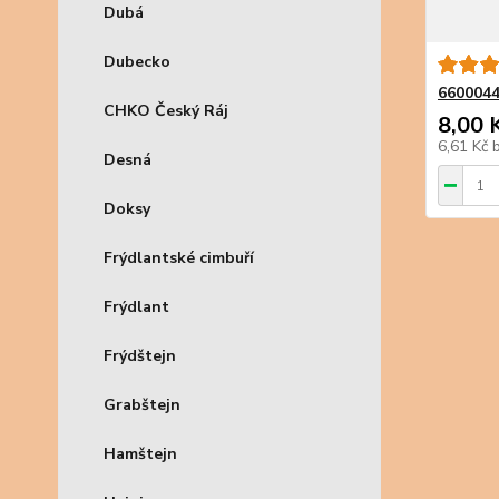
Dubá
Dubecko
6600044
CHKO Český Ráj
8,00 
6,61 Kč
Desná
Doksy
Frýdlantské cimbuří
Frýdlant
Frýdštejn
Grabštejn
Hamštejn