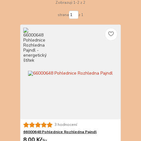
Zobrazuji 1-2 z 2
strana
z 1
3 hodnocení
66000648 Pohlednice Rozhledna Pajndl
8,00 Kč
/
ks