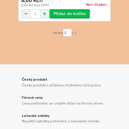
8,00 Kč
/
ks
Není skladem
6,61 Kč
bez DPH
Přidat do košíku
strana
z 1
Český produkt
Český produkt s přidanou hodnotou ruční práce.
Férové ceny
Ceny pohlednic se snažím držet na férové úrovni.
Letecké snímky
Největší nabídka pohlednic s leteckými snímky.