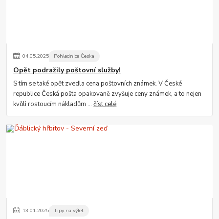
04
.
05
.
2025
Pohlednice Česka
Opět podražily poštovní služby!
S tím se také opět zvedla cena poštovních známek. V České
republice Česká pošta opakovaně zvyšuje ceny známek, a to nejen
kvůli rostoucím nákladům ...
číst celé
13
.
01
.
2025
Tipy na výlet