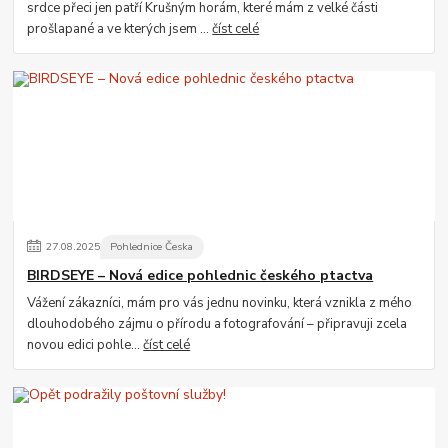
srdce přeci jen patří Krušným horám, které mám z velké části
prošlapané a ve kterých jsem ...
číst celé
27
.
08
.
2025
Pohlednice Česka
BIRDSEYE – Nová edice pohlednic českého ptactva
Vážení zákazníci, mám pro vás jednu novinku, která vznikla z mého
dlouhodobého zájmu o přírodu a fotografování – připravuji zcela
novou edici pohle...
číst celé