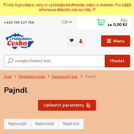
!!! Jste-li prodejce, ceny si vyžádejte telefonicky, nebo e-mailem. Pro bližší
informace klikněte zde na lištu. !!!
0
ks
CZK
+420 730 127 756
za
0,00 Kč
Menu
Hledat
Úvod
Pohlednice místa
Karlovarský kraj
Pajndl
Pajndl
Upřesnit parametry
Nejnovější
Nejlevnější
Nejdražší