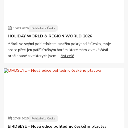
15
.
03
.
2026
Pohlednice Česka
HOLIDAY WORLD & REGION WORLD 2026
Ačkoli se svými pohlednicemi snažím pokrýt celé Česko, moje
srdce přeci jen patří Krušným horám, které mám z velké části
prošlapané a ve kterých jsem ...
číst celé
27
.
08
.
2025
Pohlednice Česka
BIRDSEYE – Nová edice pohlednic českého ptactva