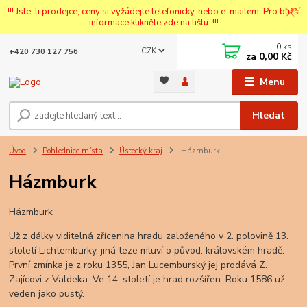
!!! Jste-li prodejce, ceny si vyžádejte telefonicky, nebo e-mailem. Pro bližší
informace klikněte zde na lištu. !!!
0
ks
CZK
+420 730 127 756
za
0,00 Kč
Menu
Hledat
Úvod
Pohlednice místa
Ústecký kraj
Házmburk
Házmburk
Házmburk
Už z dálky viditelná zřícenina hradu založeného v 2. polovině 13.
století Lichtemburky, jiná teze mluví o původ. královském hradě.
První zmínka je z roku 1355, Jan Lucemburský jej prodává Z.
Zajícovi z Valdeka. Ve 14. století je hrad rozšířen. Roku 1586 už
veden jako pustý.