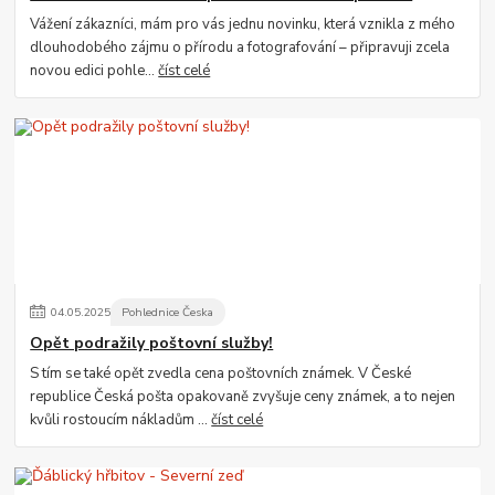
Vážení zákazníci, mám pro vás jednu novinku, která vznikla z mého
dlouhodobého zájmu o přírodu a fotografování – připravuji zcela
novou edici pohle...
číst celé
04
.
05
.
2025
Pohlednice Česka
Opět podražily poštovní služby!
S tím se také opět zvedla cena poštovních známek. V České
republice Česká pošta opakovaně zvyšuje ceny známek, a to nejen
kvůli rostoucím nákladům ...
číst celé