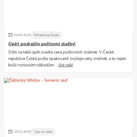
04
.
05
.
2025
Pohlednice Česka
Opět podražily poštovní služby!
S tím se také opět zvedla cena poštovních známek. V České
republice Česká pošta opakovaně zvyšuje ceny známek, a to nejen
kvůli rostoucím nákladům ...
číst celé
13
.
01
.
2025
Tipy na výlet