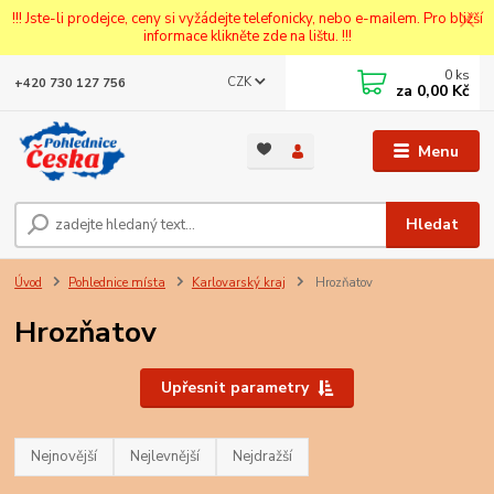
!!! Jste-li prodejce, ceny si vyžádejte telefonicky, nebo e-mailem. Pro bližší
informace klikněte zde na lištu. !!!
0
ks
CZK
+420 730 127 756
za
0,00 Kč
Menu
Hledat
Úvod
Pohlednice místa
Karlovarský kraj
Hrozňatov
Hrozňatov
Upřesnit parametry
Nejnovější
Nejlevnější
Nejdražší