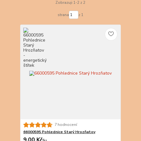
Zobrazuji 1-2 z 2
strana
z 1
7 hodnocení
66000595 Pohlednice Starý Hrozňatov
9,00 Kč
/
ks