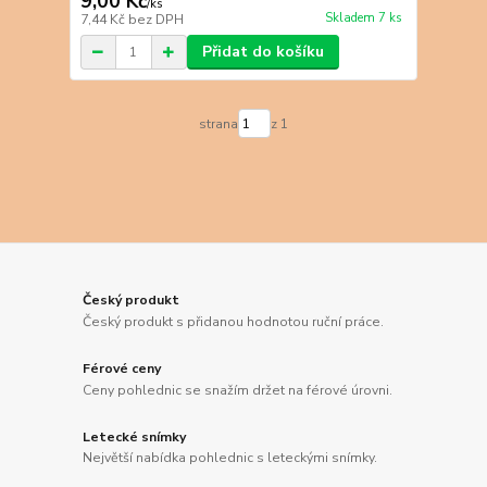
9,00 Kč
/
ks
Skladem 7 ks
7,44 Kč
bez DPH
Přidat do košíku
strana
z 1
Český produkt
Český produkt s přidanou hodnotou ruční práce.
Férové ceny
Ceny pohlednic se snažím držet na férové úrovni.
Letecké snímky
Největší nabídka pohlednic s leteckými snímky.