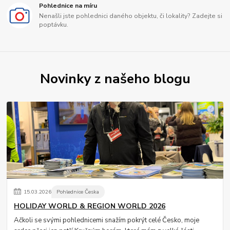
Pohlednice na míru
Nenašli jste pohlednici daného objektu, či lokality? Zadejte si
poptávku.
Novinky z našeho blogu
15
.
03
.
2026
Pohlednice Česka
HOLIDAY WORLD & REGION WORLD 2026
Ačkoli se svými pohlednicemi snažím pokrýt celé Česko, moje