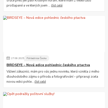
srdce přeci jen patří Krušným horám, které mám z velké části
prošlapané a ve kterých jsem ...
číst celé
27
.
08
.
2025
Pohlednice Česka
BIRDSEYE – Nová edice pohlednic českého ptactva
Vážení zákazníci, mám pro vás jednu novinku, která vznikla z mého
dlouhodobého zájmu o přírodu a fotografování – připravuji zcela
novou edici pohle...
číst celé