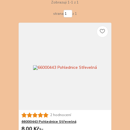
Zobrazuji 1-1 z 1
strana
z 1
2 hodnocení
66000443 Pohlednice Střevelná
8,00 Kč
/
ks