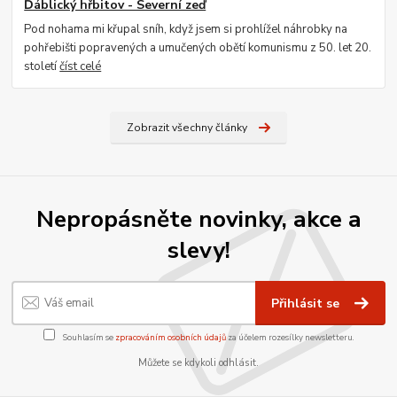
Ďáblický hřbitov - Severní zeď
Pod nohama mi křupal sníh, když jsem si prohlížel náhrobky na
pohřebišti popravených a umučených obětí komunismu z 50. let 20.
století
číst celé
Zobrazit všechny články
Nepropásněte novinky, akce a
slevy!
Přihlásit se
Souhlasím se
zpracováním osobních údajů
za účelem rozesílky newsletteru.
Můžete se kdykoli odhlásit.