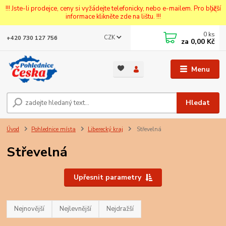
!!! Jste-li prodejce, ceny si vyžádejte telefonicky, nebo e-mailem. Pro bližší
informace klikněte zde na lištu. !!!
0
ks
CZK
+420 730 127 756
za
0,00 Kč
Menu
Hledat
Úvod
Pohlednice místa
Liberecký kraj
Střevelná
Střevelná
Upřesnit parametry
Nejnovější
Nejlevnější
Nejdražší