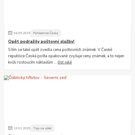
04
.
05
.
2025
Pohlednice Česka
Opět podražily poštovní služby!
S tím se také opět zvedla cena poštovních známek. V České
republice Česká pošta opakovaně zvyšuje ceny známek, a to nejen
kvůli rostoucím nákladům ...
číst celé
13
.
01
.
2025
Tipy na výlet