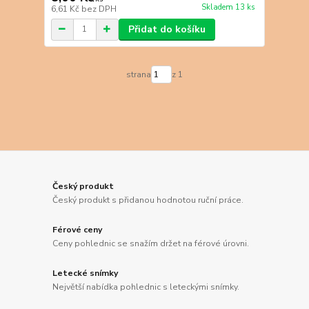
Skladem 13 ks
6,61 Kč
bez DPH
Přidat do košíku
strana
z 1
Český produkt
Český produkt s přidanou hodnotou ruční práce.
Férové ceny
Ceny pohlednic se snažím držet na férové úrovni.
Letecké snímky
Největší nabídka pohlednic s leteckými snímky.