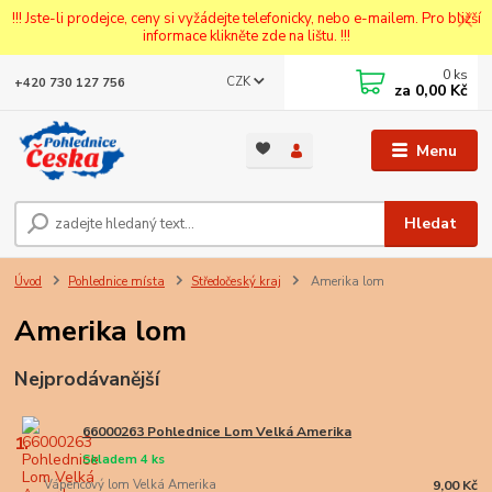
!!! Jste-li prodejce, ceny si vyžádejte telefonicky, nebo e-mailem. Pro bližší
informace klikněte zde na lištu. !!!
0
ks
CZK
+420 730 127 756
za
0,00 Kč
Menu
Hledat
Úvod
Pohlednice místa
Středočeský kraj
Amerika lom
Amerika lom
Nejprodávanější
66000263 Pohlednice Lom Velká Amerika
1.
Skladem 4 ks
Vápencový lom Velká Amerika
9,00 Kč