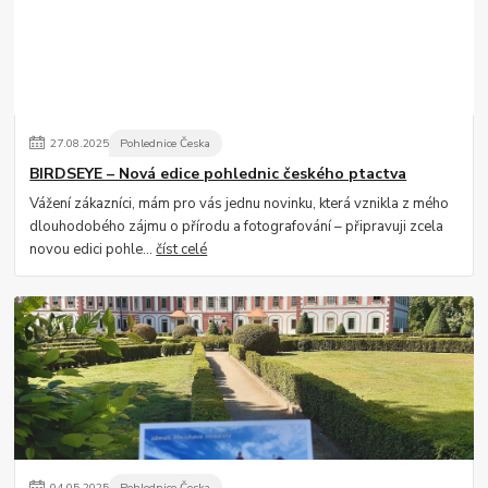
27
.
08
.
2025
Pohlednice Česka
BIRDSEYE – Nová edice pohlednic českého ptactva
Vážení zákazníci, mám pro vás jednu novinku, která vznikla z mého
dlouhodobého zájmu o přírodu a fotografování – připravuji zcela
novou edici pohle...
číst celé
04
.
05
.
2025
Pohlednice Česka