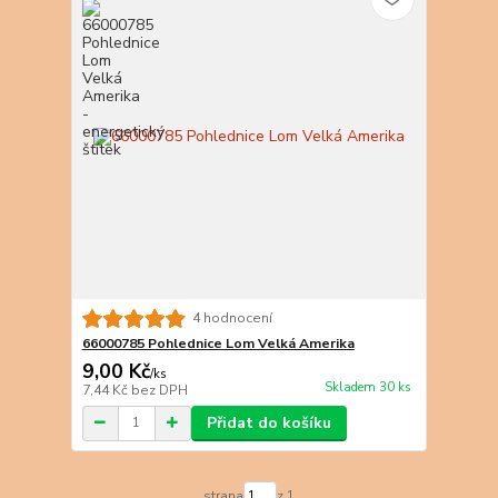
4 hodnocení
66000785 Pohlednice Lom Velká Amerika
9,00 Kč
/
ks
Skladem 30 ks
7,44 Kč
bez DPH
Přidat do košíku
strana
z 1