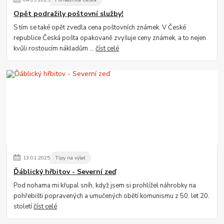
Opět podražily poštovní služby!
S tím se také opět zvedla cena poštovních známek. V České
republice Česká pošta opakovaně zvyšuje ceny známek, a to nejen
kvůli rostoucím nákladům ...
číst celé
13
.
01
.
2025
Tipy na výlet
Ďáblický hřbitov - Severní zeď
Pod nohama mi křupal sníh, když jsem si prohlížel náhrobky na
pohřebišti popravených a umučených obětí komunismu z 50. let 20.
století
číst celé