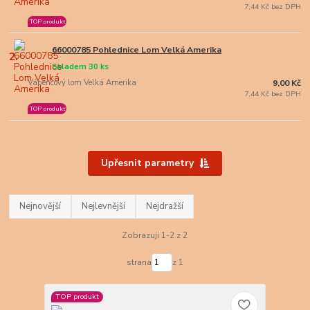
7,44 Kč bez DPH
TOP produkt
66000785 Pohlednice Lom Velká Amerika
2.
Skladem 30 ks
Vápencový lom Velká Amerika
9,00 Kč
7,44 Kč bez DPH
TOP produkt
Upřesnit parametry
Nejnovější
Nejlevnější
Nejdražší
Zobrazuji 1-2 z 2
strana
z 1
TOP produkt