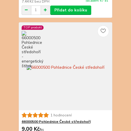
Skladem 47 ks
7,44 Kč
bez DPH
Přidat do košíku
TOP produkt
1 hodnocení
66000500 Pohlednice České středohoří
9,00 Kč
/
ks