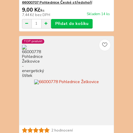
66000707 Pohlednice České středohoří
9,00 Kč
/
ks
Skladem 14 ks
7,44 Kč
bez DPH
Přidat do košíku
TOP produkt
2 hodnocení