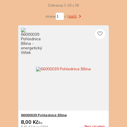
Zobrazuji 1-20 z 26
strana
z 2
další
66000039 Pohlednice Bílina
8,00 Kč
/
ks
Není skladem