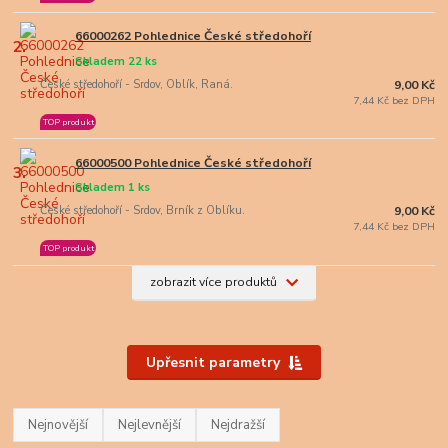
66000262 Pohlednice České středohoří
2.
Skladem 22 ks
České středohoří - Srdov, Oblík, Raná.
9,00 Kč
7,44 Kč bez DPH
TOP produkt
66000500 Pohlednice České středohoří
3.
Skladem 1 ks
České středohoří - Srdov, Brník z Oblíku.
9,00 Kč
7,44 Kč bez DPH
TOP produkt
zobrazit více produktů
Upřesnit parametry
Nejnovější
Nejlevnější
Nejdražší