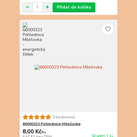
Přidat do košíku
5 hodnocení
66000323 Pohlednice Milešovka
8,00 Kč
/
ks
Skladem 1 ks
6,61 Kč
bez DPH