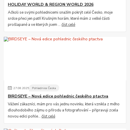
HOLIDAY WORLD & REGION WORLD 2026
Ačkoli se svými pohlednicemi snažím pokrýt celé Česko, moje
srdce přeci jen patří Krušným horám, které mám z velké části
prošlapané a ve kterých jsem ...
číst celé
27
.
08
.
2025
Pohlednice Česka
BIRDSEYE – Nová edice pohlednic českého ptactva
Vážení zákazníci, mám pro vás jednu novinku, která vznikla z mého
dlouhodobého zájmu o přírodu a fotografování – připravuji zcela
novou edici pohle...
číst celé