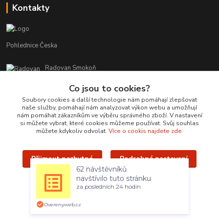
Kontakty
Pohlednice Česka
Radovan Smokoň
+420 730 127 756
Co jsou to cookies?
r.smokon@pohlednicecr.cz
Soubory cookies a další technologie nám pomáhají zlepšovat
naše služby, pomáhají nám analyzovat výkon webu a umožňují
nám pomáhat zákazníkům ve výběru správného zboží. V nastavení
si můžete vybrat, které cookies můžeme používat. Svůj souhlas
můžete kdykoliv odvolat.
Více o cookis najdete zde.
Přijmout nezbytné
Podrobné nastavení
Upravit sběr cookies.
Přijmout všechny
62 návštěvníků
navštívilo tuto stránku
Radovan Smokoň - 2019 - www.foto-lokalit.cz
za posledních 24 hodin
Vytvořeno na
Eshop-rychle.cz
Overenyweb.cz