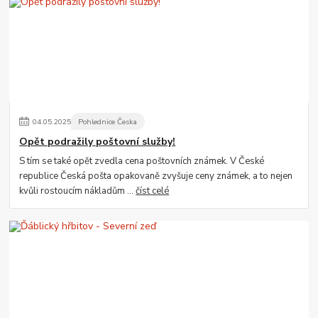
04
.
05
.
2025
Pohlednice Česka
Opět podražily poštovní služby!
S tím se také opět zvedla cena poštovních známek. V České
republice Česká pošta opakovaně zvyšuje ceny známek, a to nejen
kvůli rostoucím nákladům ...
číst celé