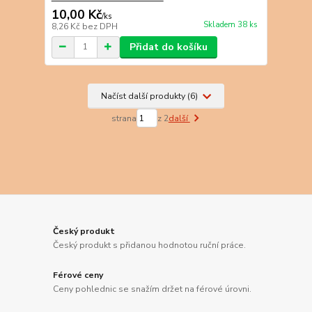
10,00 Kč
/
ks
Skladem 38 ks
8,26 Kč
bez DPH
Přidat do košíku
Načíst další produkty (6)
strana
z 2
další
Český produkt
Český produkt s přidanou hodnotou ruční práce.
Férové ceny
Ceny pohlednic se snažím držet na férové úrovni.