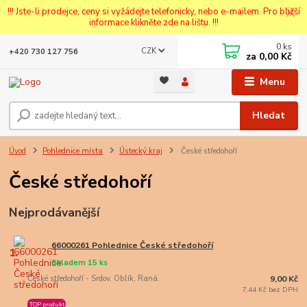
!!! Jste-li prodejce, ceny si vyžádejte telefonicky, nebo e-mailem. Pro bližší
informace klikněte zde na lištu. !!!
0
ks
CZK
+420 730 127 756
za
0,00 Kč
Menu
Hledat
Úvod
Pohlednice místa
Ústecký kraj
České středohoří
České středohoří
Nejprodávanější
66000261 Pohlednice České středohoří
1.
Skladem 15 ks
České středohoří - Srdov, Oblík, Raná.
9,00 Kč
7,44 Kč bez DPH
TOP produkt