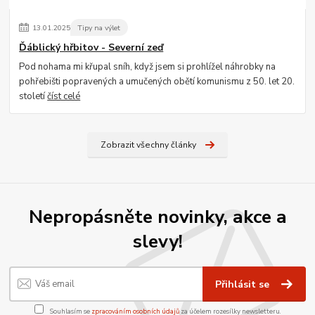
13
.
01
.
2025
Tipy na výlet
Ďáblický hřbitov - Severní zeď
Pod nohama mi křupal sníh, když jsem si prohlížel náhrobky na
pohřebišti popravených a umučených obětí komunismu z 50. let 20.
století
číst celé
Zobrazit všechny články
Nepropásněte novinky, akce a
slevy!
Přihlásit se
Souhlasím se
zpracováním osobních údajů
za účelem rozesílky newsletteru.