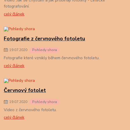
Video: Jak se chystám a jak probíhají fotolety - Letecké
fotografování.
celý článek
Fotografie z červnového fotoletu
19
.
07
.
2020
Pohledy shora
Fotografie které vznikly během červnového fotoletu.
celý článek
Červnový fotolet
19
.
07
.
2020
Pohledy shora
Video z červnového fotoletu.
celý článek