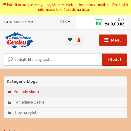
!!! Jste-li prodejce, ceny si vyžádejte telefonicky, nebo e-mailem. Pro bližší
informace klikněte zde na lištu. !!!
0
ks
CZK
+420 730 127 756
za
0,00 Kč
Menu
Hledat
Kategorie blogu
Pohledy shora
Pohlednice Česka
Tipy na výlet