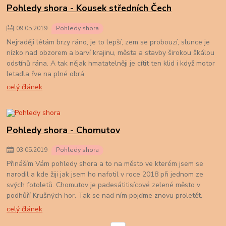
Pohledy shora - Kousek středních Čech
09
.
05
.
2019
Pohledy shora
Nejraději létám brzy ráno, je to lepší, zem se probouzí, slunce je
nízko nad obzorem a barví krajinu, města a stavby širokou škálou
odstínů rána. A tak nějak hmatatelněji je cítit ten klid i když motor
letadla řve na plné obrá
celý článek
Pohledy shora - Chomutov
03
.
05
.
2019
Pohledy shora
Přináším Vám pohledy shora a to na město ve kterém jsem se
narodil a kde žiji jak jsem ho nafotil v roce 2018 při jednom ze
svých fotoletů. Chomutov je padesátitisícové zelené město v
podhůří Krušných hor. Tak se nad ním pojďme znovu proletět.
celý článek