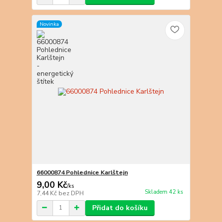
Novinka
66000874 Pohlednice Karlštejn
9,00 Kč
/
ks
Skladem 42 ks
7,44 Kč
bez DPH
Přidat do košíku