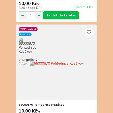
10,00 Kč
/
ks
Skladem 38 ks
8,26 Kč
bez DPH
Přidat do košíku
TOP produkt
Novinka
66000870 Pohlednice Kozákov
10,00 Kč
/
ks