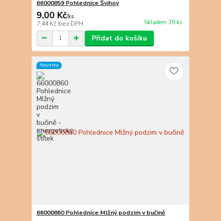
66000859 Pohlednice Švihov
9,00 Kč
/
ks
Skladem 39 ks
7,44 Kč
bez DPH
Přidat do košíku
Novinka
66000860 Pohlednice Mlžný podzim v bučině