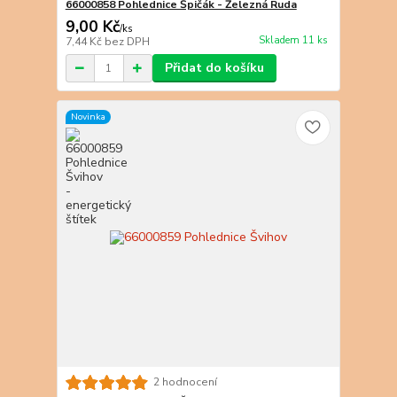
66000858 Pohlednice Špičák - Železná Ruda
9,00 Kč
/
ks
Skladem 11 ks
7,44 Kč
bez DPH
Přidat do košíku
Novinka
2 hodnocení