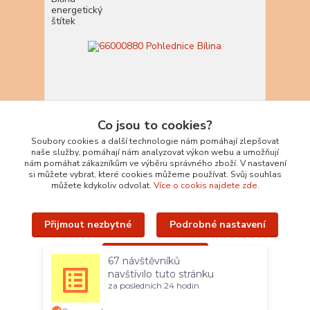
Co jsou to cookies?
Soubory cookies a další technologie nám pomáhají zlepšovat
naše služby, pomáhají nám analyzovat výkon webu a umožňují
66000880 Pohlednice Bílina
nám pomáhat zákazníkům ve výběru správného zboží. V nastavení
10,00 Kč
si můžete vybrat, které cookies můžeme používat. Svůj souhlas
/
ks
můžete kdykoliv odvolat.
Více o cookis najdete zde.
Skladem 38 ks
8,26 Kč
bez DPH
Přidat do košíku
Přijmout nezbytné
Podrobné nastavení
Novinka
Přijmout všechny