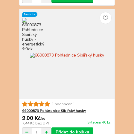
Novinka
1 hodnocení
66000873 Pohlednice Sibiřský husky
9,00 Kč
/
ks
Skladem 40 ks
7,44 Kč
bez DPH
Přidat do košíku