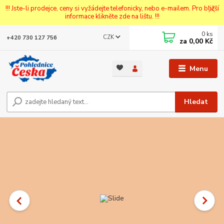
!!! Jste-li prodejce, ceny si vyžádejte telefonicky, nebo e-mailem. Pro bližší
informace klikněte zde na lištu. !!!
0
ks
CZK
+420 730 127 756
za
0,00 Kč
Menu
Hledat