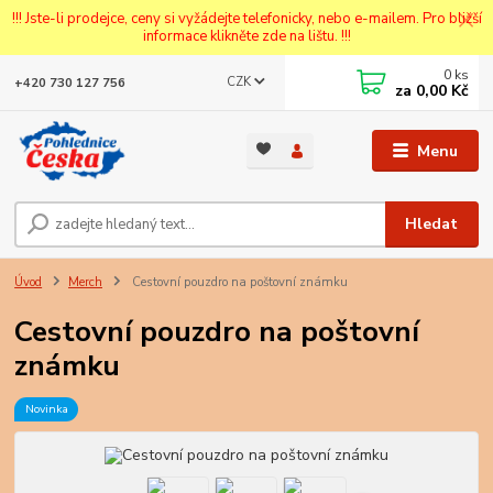
!!! Jste-li prodejce, ceny si vyžádejte telefonicky, nebo e-mailem. Pro bližší
informace klikněte zde na lištu. !!!
0
ks
CZK
+420 730 127 756
za
0,00 Kč
Menu
Hledat
Úvod
Merch
Cestovní pouzdro na poštovní známku
Cestovní pouzdro na poštovní
známku
Novinka