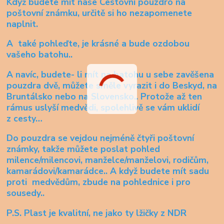
Když budete mít naše
Cestovní pouzdro na
poštovní známku
, určitě si ho nezapomenete
naplnit.
A také pohleďte, je krásné a bude ozdobou
vašeho batohu..
A navíc, budete- li mít na batohu u sebe zavěšena
pouzdra dvě, můžete směle vyrazit i do Beskyd, na
Bruntálsko nebo na Slovensko.. Protože až ten
rámus uslyší medvědi, spolehlivě se vám uklidí
z cesty…
Do pouzdra se vejdou nejméně čtyři poštovní
známky, takže můžete poslat pohled
milence/milencovi, manželce/manželovi, rodičům,
kamarádovi/kamarádce.. A když budete mít sadu
proti medvědům, zbude na pohlednice i pro
sousedy..
P.S. Plast je kvalitní, ne jako ty lžičky z NDR