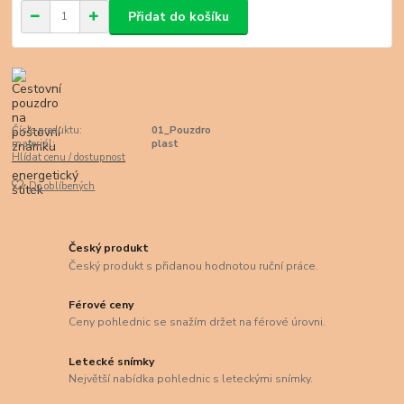
Přidat do košíku
Číslo produktu:
01_Pouzdro
materiál:
plast
Hlídat cenu / dostupnost
Do oblíbených
Český produkt
Český produkt s přidanou hodnotou ruční práce.
Férové ceny
Ceny pohlednic se snažím držet na férové úrovni.
Letecké snímky
Největší nabídka pohlednic s leteckými snímky.