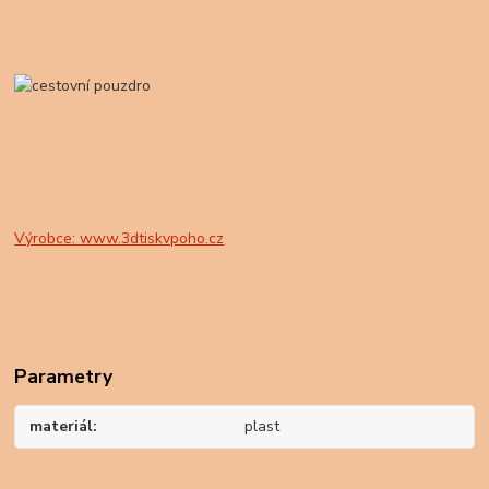
Výrobce: www.3dtiskvpoho.cz
Parametry
materiál
plast