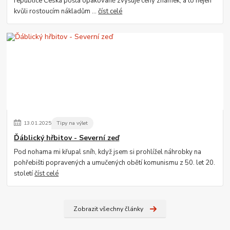
republice Česká pošta opakovaně zvyšuje ceny známek, a to nejen
kvůli rostoucím nákladům ...
číst celé
13
.
01
.
2025
Tipy na výlet
Ďáblický hřbitov - Severní zeď
Pod nohama mi křupal sníh, když jsem si prohlížel náhrobky na
pohřebišti popravených a umučených obětí komunismu z 50. let 20.
století
číst celé
Zobrazit všechny články