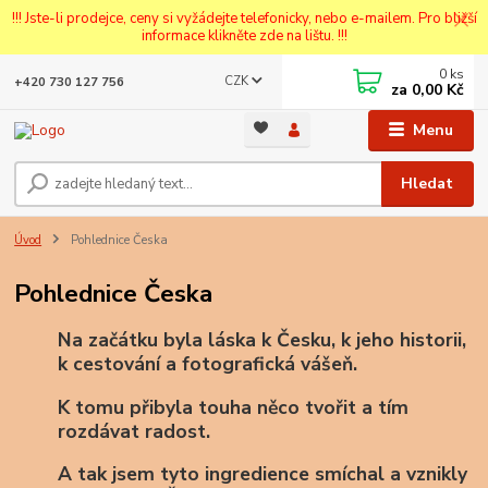
!!! Jste-li prodejce, ceny si vyžádejte telefonicky, nebo e-mailem. Pro bližší
informace klikněte zde na lištu. !!!
0
ks
CZK
+420 730 127 756
za
0,00 Kč
Menu
Hledat
Úvod
Pohlednice Česka
Pohlednice Česka
Na začátku byla láska k Česku, k jeho historii,
k cestování a fotografická vášeň.
K tomu přibyla touha něco tvořit a tím
rozdávat radost.
A tak jsem tyto ingredience smíchal a vznikly