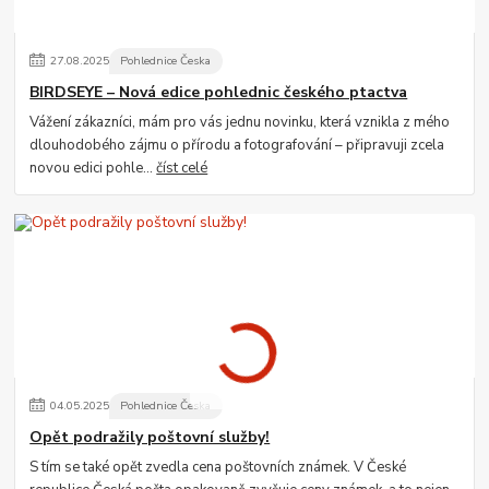
27
.
08
.
2025
Pohlednice Česka
BIRDSEYE – Nová edice pohlednic českého ptactva
Vážení zákazníci, mám pro vás jednu novinku, která vznikla z mého
dlouhodobého zájmu o přírodu a fotografování – připravuji zcela
novou edici pohle...
číst celé
04
.
05
.
2025
Pohlednice Česka
Opět podražily poštovní služby!
S tím se také opět zvedla cena poštovních známek. V České