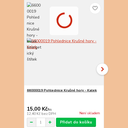
TOP produkt
66000019 Pohlednice Krušné hory - Kalek
66000029 Po
Koniklec
15,00 Kč
9,00 Kč
/
ks
/
k
Není skladem
12,40 Kč
bez DPH
7,44 Kč
bez 
Přidat do košíku