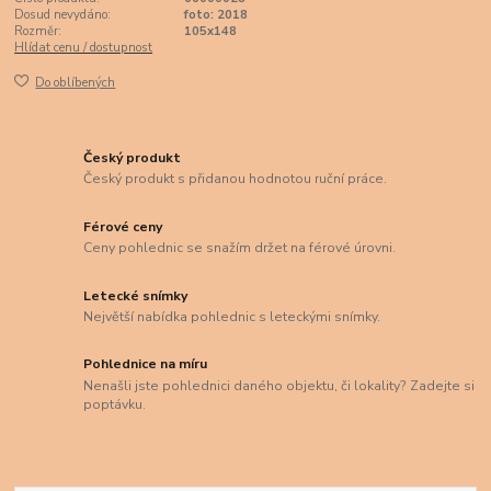
Dosud nevydáno:
foto: 2018
Rozměr:
105x148
Hlídat cenu / dostupnost
Do oblíbených
Český produkt
Český produkt s přidanou hodnotou ruční práce.
Férové ceny
Ceny pohlednic se snažím držet na férové úrovni.
Letecké snímky
Největší nabídka pohlednic s leteckými snímky.
Pohlednice na míru
Nenašli jste pohlednici daného objektu, či lokality? Zadejte si
poptávku.