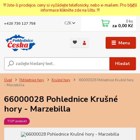
!!! Jste-li prodejce, ceny si vyžádejte telefonicky, nebo e-mailem. Pro bližší
informace klikněte zde na lištu. !!!
0
ks
CZK
+420 730 127 756
za
0,00 Kč
Menu
Hledat
Úvod
Pohlednice hory
Krušné hory
66000028 Pohlednice Krušné hory
- Marzebilla
66000028 Pohlednice Krušné
hory - Marzebilla
TOP produkt