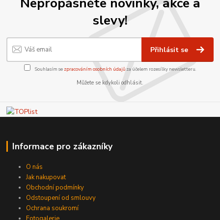
Nepropásněte novinky, akce a
slevy!
Přihlásit se
Souhlasím se
zpracováním osobních údajů
za účelem rozesílky newsletteru.
Můžete se kdykoli odhlásit.
Informace pro zákazníky
O nás
Jak nakupovat
Obchodní podmínky
Odstoupení od smlouvy
Ochrana soukromí
Fotogalerie