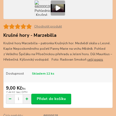
Ohodnotit produkt
Krušné hory - Marzebilla
Krušné hory Marzebilla – patronka Krušných hor. Medvědí skála u Lesné.
Kaple Neposkvrněného početí Panny Marie na vrchu Mědník. Pohled
z Velkého Špičáku na Přísečnickou přehradu a Jelení horu. Důl Mauritius –
Hřebečná. Kýšovický vodopád. Foto: Radovan Smokoň
celý popis
Dostupnost
Skladem 12 ks
9,00 Kč
/
ks
7,44 Kč
bez DPH
Přidat do košíku
Číslo produktu:
66000028