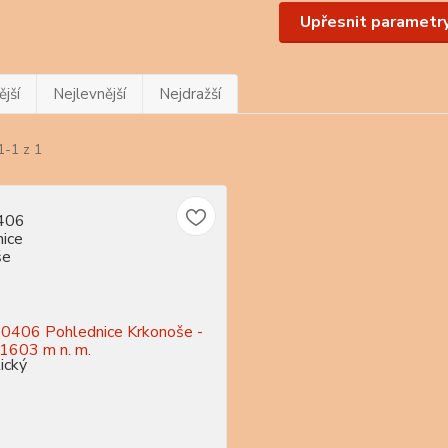
Upřesnit parametr
jší
Nejlevnější
Nejdražší
1-1 z 1