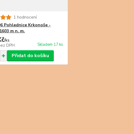
1 hodnocení
6 Pohlednice Krkonoše -
1603 m n. m.
Kč
/
ks
Skladem 17 ks
bez DPH
Přidat do košíku