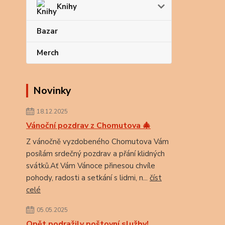
Knihy
Bazar
Merch
Novinky
18.12.2025
Vánoční pozdrav z Chomutova 🎄
Z vánočně vyzdobeného Chomutova Vám
posílám srdečný pozdrav a přání klidných
svátků.Ať Vám Vánoce přinesou chvíle
pohody, radosti a setkání s lidmi, n...
číst
celé
05.05.2025
Opět podražily poštovní služby!