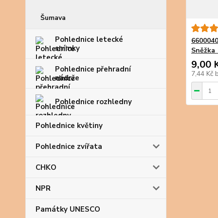
Šumava
Pohlednice letecké
6600040
snímky
Sněžka 
9,00 
Pohlednice přehradní
7,44 Kč
nádrže
Pohlednice rozhledny
Pohlednice květiny
Pohlednice zvířata
CHKO
NPR
Památky UNESCO