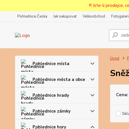
!!! Jste-li prodejce, 
Pohlednice Česka
Jak nakupovat
Velkoobchod
Fotogaleri
Prode
Zar
Úvod
P
Pohlednice místa
Sněž
Pohlednice města a obce
Cena:
Pohlednice hrady
Pohlednice zámky
Skl
Pohlednice hory