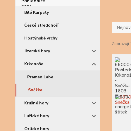
Bílé Karpaty
České středohoří
Nejnově
Hostýnské vrchy
Zobrazuji 
Jizerské hory
Krkonoše
Pramen Labe
Sněžka
Krušné hory
Lužické hory
Orlické hory