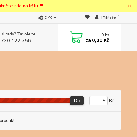
kněte zde na lištu. !!!
Přihlášení
CZK
 si rady? Zavolejte.
0
ks
cena v
za
0,00 Kč
 730 127 756
eska
Do
Kč
produkt