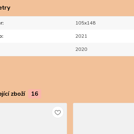
etry
r
105x148
o
2021
2020
jící zboží
16