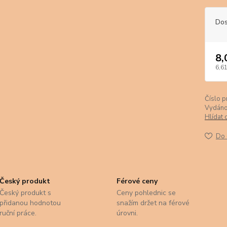
Dos
8,
6,61
Číslo p
Vydáno
Hlídat 
Do 
Český produkt
Férové ceny
Český produkt s
Ceny pohlednic se
přidanou hodnotou
snažím držet na férové
ruční práce.
úrovni.