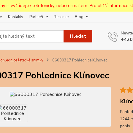
ceny si vyžádejte telefonicky, nebo e-mailem. Pro bližší informace kli
e
Kontakty
Partneři
Recenze
Blog
Upozornění pro prodejce!
Nevíte
jcům bude po zaregistrování nastavena sleva, případně upravena 
Hledat
+420
první objednávce.
--------------------------------------------------------------------------
egistrujte svůj E-mail aby vám neutekly novinky na Pohlednicích Č
ohlednice letecké snímky
66000317 Pohlednice Klínovec
Odeslat
0317 Pohlednice Klínovec
Přeji si odebírat novinky e-mailem dle
podmínek zpracování osobních údajů
.
Souhlasím se
zpracováním osobních údajů
pro účely registrace.
Klín
Pohled
Zavřít
1244 m
popis