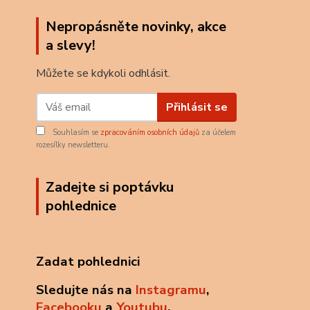
Nepropásněte novinky, akce
a slevy!
Můžete se kdykoli odhlásit.
Přihlásit se
Souhlasím se
zpracováním osobních údajů
za účelem
rozesílky newsletteru.
Zadejte si poptávku
pohlednice
Zadat pohlednici
Sledujte nás na
Instagramu
,
Facebooku
a
Youtubu
.