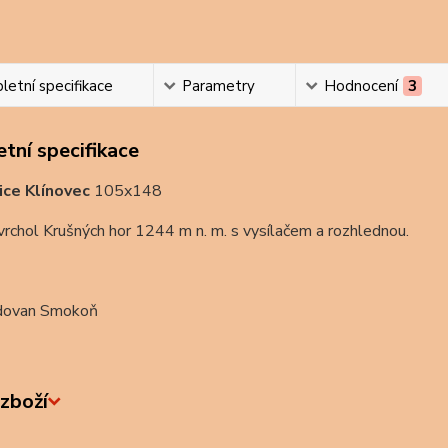
etní specifikace
Parametry
Hodnocení
3
tní specifikace
ice Klínovec
105x148
vrchol Krušných hor 1244 m n. m. s vysílačem a rozhlednou.
dovan Smokoň
zboží