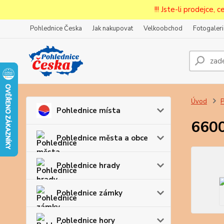
!!! Jste-li prodejce, 
Pohlednice Česka
Jak nakupovat
Velkoobchod
Fotogaleri
Prode
Zar
Úvod
P
Pohlednice místa
6600
Pohlednice města a obce
Pohlednice hrady
Pohlednice zámky
Pohlednice hory