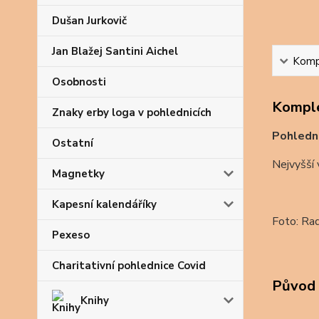
Dušan Jurkovič
Jan Blažej Santini Aichel
Kompl
Osobnosti
Komple
Znaky erby loga v pohlednicích
Pohledn
Ostatní
Nejvyšší 
Magnetky
Kapesní kalendáříky
Foto: Ra
Pexeso
Charitativní pohlednice Covid
Původ 
Knihy