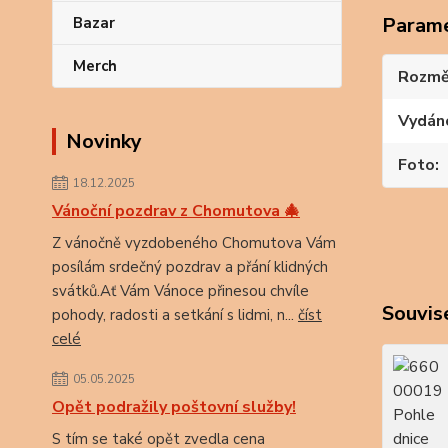
Param
Bazar
Merch
Rozmě
Vydán
Novinky
Foto
18.12.2025
Vánoční pozdrav z Chomutova 🎄
Z vánočně vyzdobeného Chomutova Vám
posílám srdečný pozdrav a přání klidných
svátků.Ať Vám Vánoce přinesou chvíle
Souvise
pohody, radosti a setkání s lidmi, n...
číst
celé
05.05.2025
Opět podražily poštovní služby!
S tím se také opět zvedla cena