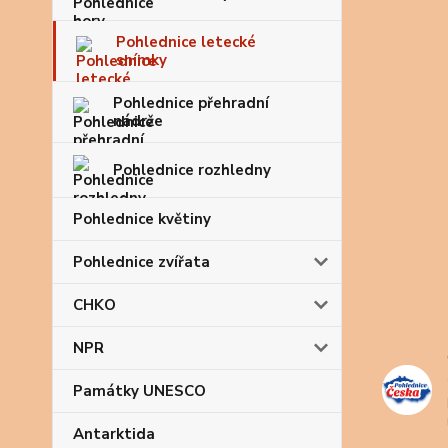
Pohlednice letecké
snímky
Pohlednice přehradní
nádrže
Pohlednice rozhledny
Pohlednice květiny
Pohlednice zvířata
CHKO
NPR
Památky UNESCO
Antarktida