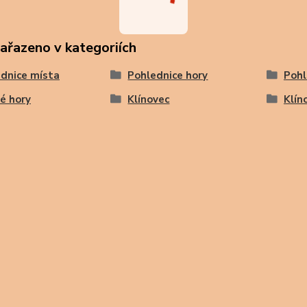
zařazeno v kategoriích
dnice místa
Pohlednice hory
Pohl
é hory
Klínovec
Klín