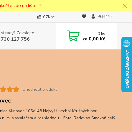
kněte zde na lištu. !!!
Přihlášení
CZK
 si rady? Zavolejte.
0
ks
cena v
za
0,00 Kč
 730 127 756
eska
Ohodnotit produkt
ovec
nice Klínovec 105x148 Nejvyšší vrchol Krušných hor
 n. m. s vysílačem a rozhlednou. Foto: Radovan Smokoň
celý