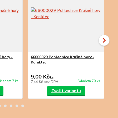
 hory -
66000029 Pohlednice Krušné hory -
Koniklec
66
9,00 Kč
8,
/
ks
kladem 7 ks
Skladem 70 ks
7,44 Kč
bez DPH
6,6
Zvolit variantu