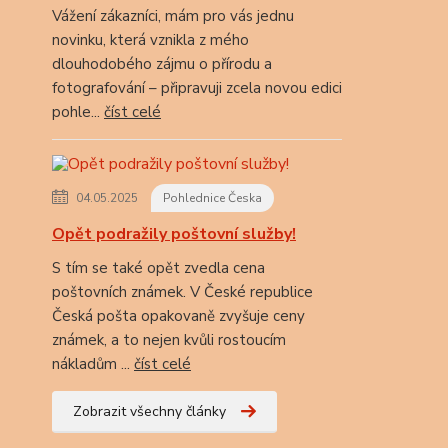
Vážení zákazníci, mám pro vás jednu
novinku, která vznikla z mého
dlouhodobého zájmu o přírodu a
fotografování – připravuji zcela novou edici
pohle...
číst celé
04.05.2025
Pohlednice Česka
Opět podražily poštovní služby!
S tím se také opět zvedla cena
poštovních známek. V České republice
Česká pošta opakovaně zvyšuje ceny
známek, a to nejen kvůli rostoucím
nákladům ...
číst celé
Zobrazit všechny články