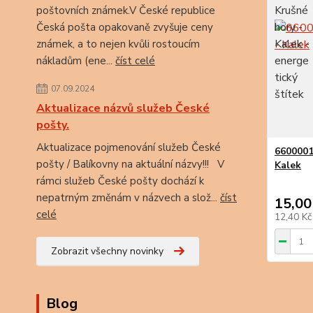
poštovních známek.V České republice
Česká pošta opakovaně zvyšuje ceny
známek, a to nejen kvůli rostoucím
nákladům (ene...
číst celé
07.09.2024
Aktualizace názvů služeb České
pošty.
Aktualizace pojmenování služeb České
6600001
pošty / Balíkovny na aktuální názvy!!! V
Kalek
rámci služeb České pošty dochází k
nepatrným změnám v názvech a slož...
číst
15,00
celé
12,40 K
Zobrazit všechny novinky
Blog