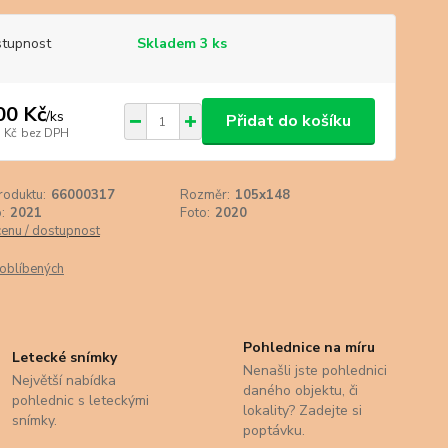
tupnost
Skladem 3 ks
00 Kč
/
ks
Přidat do košíku
 Kč
bez DPH
roduktu:
66000317
Rozměr:
105x148
:
2021
Foto:
2020
cenu / dostupnost
oblíbených
Pohlednice na míru
Letecké snímky
Nenašli jste pohlednici
Největší nabídka
daného objektu, či
pohlednic s leteckými
lokality? Zadejte si
snímky.
poptávku.