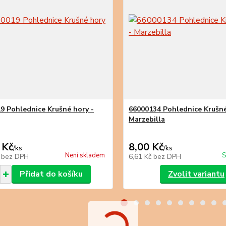
9 Pohlednice Krušné hory -
66000134 Pohlednice Krušné
Marzebilla
 Kč
8,00 Kč
/
ks
/
ks
Není skladem
S
č
bez DPH
6,61 Kč
bez DPH
Přidat do košíku
Zvolit variantu