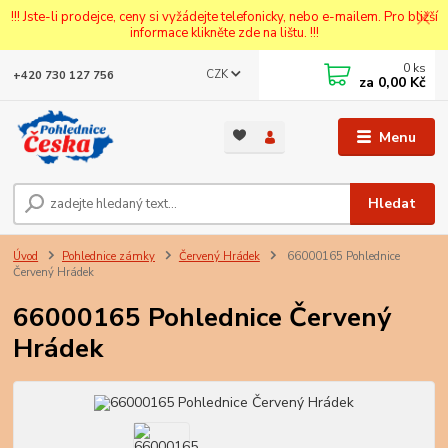
!!! Jste-li prodejce, ceny si vyžádejte telefonicky, nebo e-mailem. Pro bližší
informace klikněte zde na lištu. !!!
0
ks
CZK
+420 730 127 756
za
0,00 Kč
Menu
Hledat
Úvod
Pohlednice zámky
Červený Hrádek
66000165 Pohlednice
Červený Hrádek
66000165 Pohlednice Červený
Hrádek