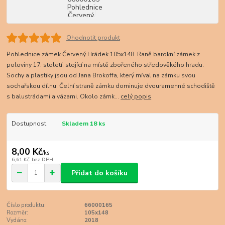
Ohodnotit produkt
Pohlednice zámek Červený Hrádek 105x148. Raně barokní zámek z
poloviny 17. století, stojící na místě zbořeného středověkého hradu.
Sochy a plastiky jsou od Jana Brokoffa, který míval na zámku svou
sochařskou dílnu. Čelní straně zámku dominuje dvouramenné schodiště
s balustrádami a vázami. Okolo zámk...
celý popis
Dostupnost
Skladem 18 ks
8,00 Kč
/
ks
6,61 Kč
bez DPH
Přidat do košíku
Číslo produktu:
66000165
Rozměr:
105x148
Vydáno:
2018