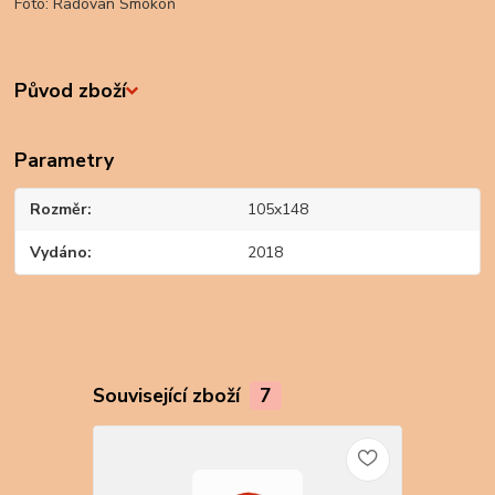
Foto: Radovan Smokoň
Původ zboží
Parametry
Rozměr
105x148
Vydáno
2018
Související zboží
7