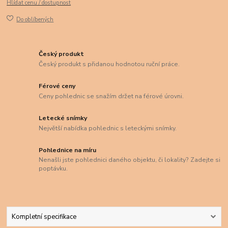
Hlídat cenu / dostupnost
Do oblíbených
Český produkt
Český produkt s přidanou hodnotou ruční práce.
Férové ceny
Ceny pohlednic se snažím držet na férové úrovni.
Letecké snímky
Největší nabídka pohlednic s leteckými snímky.
Pohlednice na míru
Nenašli jste pohlednici daného objektu, či lokality? Zadejte si
poptávku.
Kompletní specifikace