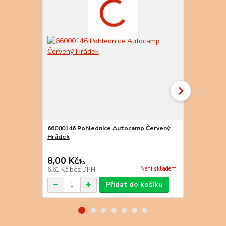
66000146 Pohlednice Autocamp Červený
66000045 Po
Hrádek
8,00 Kč
8,00 Kč
/
ks
/
k
Není skladem
6,61 Kč
bez DPH
6,61 Kč
bez 
Přidat do košíku