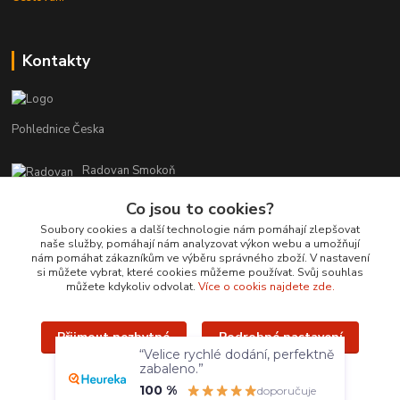
Kontakty
Pohlednice Česka
Radovan Smokoň
+420 730 127 756
Co jsou to cookies?
r.smokon@pohlednicecr.cz
Soubory cookies a další technologie nám pomáhají zlepšovat
naše služby, pomáhají nám analyzovat výkon webu a umožňují
nám pomáhat zákazníkům ve výběru správného zboží. V nastavení
si můžete vybrat, které cookies můžeme používat. Svůj souhlas
můžete kdykoliv odvolat.
Více o cookis najdete zde.
Přijmout nezbytné
Podrobné nastavení
Upravit sběr cookies.
“Velice rychlé dodání, perfektně
zabaleno.”
Přijmout všechny
100 %
doporučuje