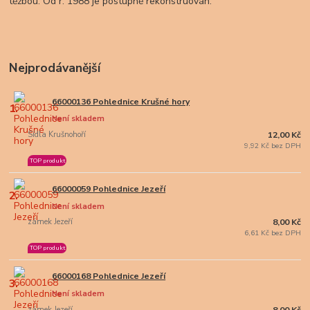
těžbou. Od r. 1988 je postupně rekonstruován.
Nejprodávanější
66000136 Pohlednice Krušné hory
1.
Není skladem
Sídla Krušnohoří
12,00 Kč
9,92 Kč bez DPH
TOP produkt
66000059 Pohlednice Jezeří
2.
Není skladem
zámek Jezeří
8,00 Kč
6,61 Kč bez DPH
TOP produkt
66000168 Pohlednice Jezeří
3.
Není skladem
zámek Jezeří
8,00 Kč