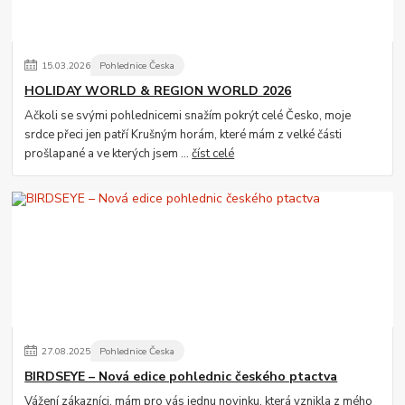
15
.
03
.
2026
Pohlednice Česka
HOLIDAY WORLD & REGION WORLD 2026
Ačkoli se svými pohlednicemi snažím pokrýt celé Česko, moje
srdce přeci jen patří Krušným horám, které mám z velké části
prošlapané a ve kterých jsem ...
číst celé
27
.
08
.
2025
Pohlednice Česka
BIRDSEYE – Nová edice pohlednic českého ptactva
Vážení zákazníci, mám pro vás jednu novinku, která vznikla z mého