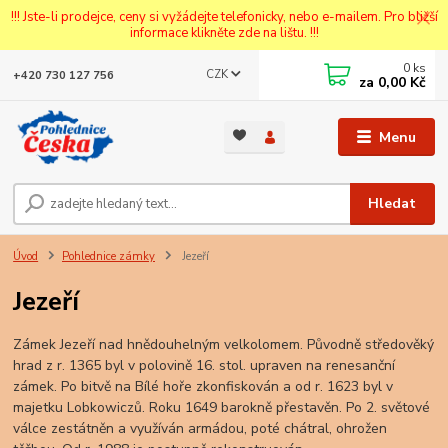
!!! Jste-li prodejce, ceny si vyžádejte telefonicky, nebo e-mailem. Pro bližší
informace klikněte zde na lištu. !!!
0
ks
CZK
+420 730 127 756
za
0,00 Kč
Menu
Hledat
Úvod
Pohlednice zámky
Jezeří
Jezeří
Zámek Jezeří nad hnědouhelným velkolomem. Původně středověký
hrad z r. 1365 byl v polovině 16. stol. upraven na renesanční
zámek. Po bitvě na Bílé hoře zkonfiskován a od r. 1623 byl v
majetku Lobkowiczů. Roku 1649 barokně přestavěn. Po 2. světové
válce zestátněn a využíván armádou, poté chátral, ohrožen