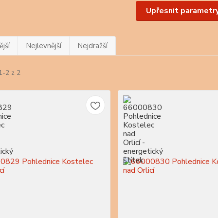
Upřesnit parametr
jší
Nejlevnější
Nejdražší
1-2 z 2