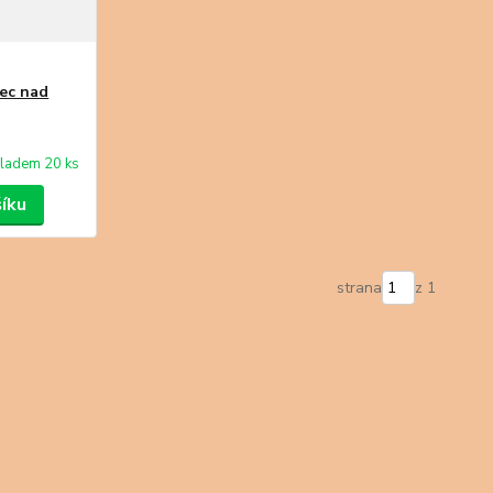
ec nad
ladem 20 ks
šíku
strana
z 1