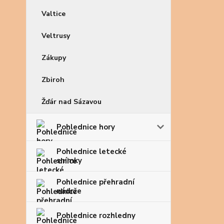
Valtice
Veltrusy
Zákupy
Zbiroh
Žďár nad Sázavou
Pohlednice hory
Pohlednice letecké
snímky
Pohlednice přehradní
nádrže
Pohlednice rozhledny