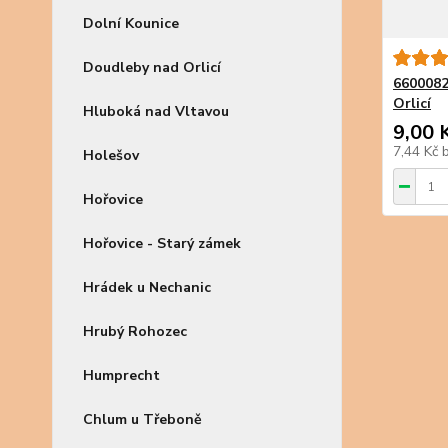
Dolní Kounice
Doudleby nad Orlicí
6600082
Orlicí
Hluboká nad Vltavou
9,00 
7,44 Kč
Holešov
Hořovice
Hořovice - Starý zámek
Hrádek u Nechanic
Hrubý Rohozec
Humprecht
Chlum u Třeboně