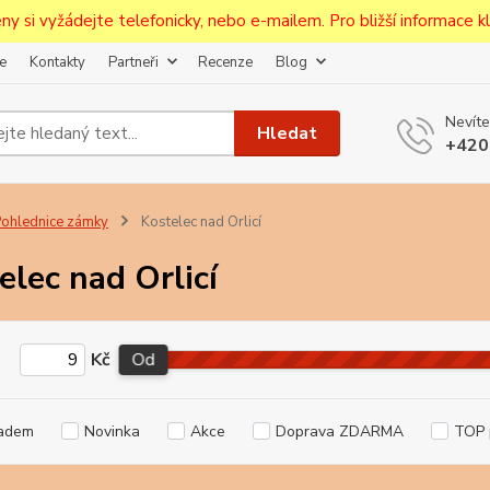
ceny si vyžádejte telefonicky, nebo e-mailem. Pro bližší informace kli
e
Kontakty
Partneři
Recenze
Blog
Nevíte
Hledat
+420
ohlednice zámky
Kostelec nad Orlicí
elec nad Orlicí
Kč
Od
adem
Novinka
Akce
Doprava ZDARMA
TOP 