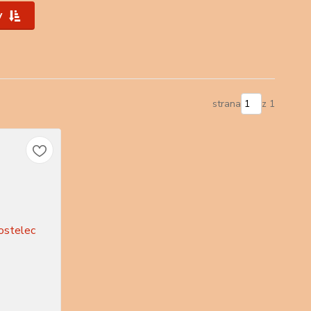
y
strana
z 1