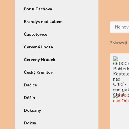
Bor u Tachova
Brandýs nad Labem
Nejnově
Častolovice
Zobrazuji 
Červená Lhota
Červený Hrádek
Český Krumlov
Dačice
Děčín
Doksany
Doksy