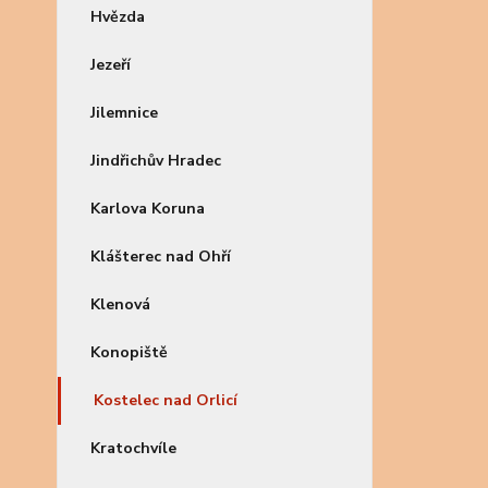
Hvězda
Jezeří
Jilemnice
Jindřichův Hradec
Karlova Koruna
Klášterec nad Ohří
Klenová
Konopiště
Kostelec nad Orlicí
Kratochvíle