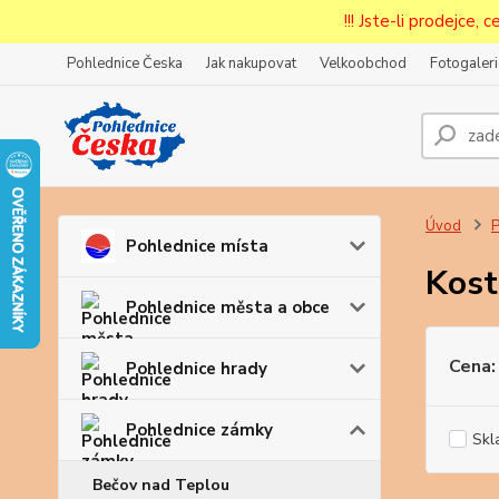
!!! Jste-li prodejce, 
Pohlednice Česka
Jak nakupovat
Velkoobchod
Fotogaleri
Úvod
P
Pohlednice místa
Kost
Pohlednice města a obce
Cena:
Pohlednice hrady
Pohlednice zámky
Skl
Bečov nad Teplou