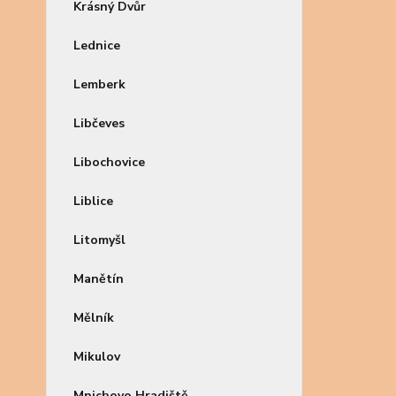
Krásný Dvůr
Lednice
Lemberk
Libčeves
Libochovice
Liblice
Litomyšl
Manětín
Mělník
Mikulov
Mnichovo Hradiště