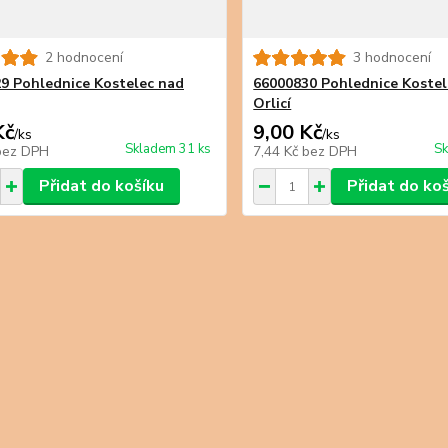
2 hodnocení
3 hodnocení
9 Pohlednice Kostelec nad
66000830 Pohlednice Kostel
Orlicí
Kč
9,00 Kč
/
ks
/
ks
Skladem 31 ks
Sk
bez DPH
7,44 Kč
bez DPH
Přidat do košíku
Přidat do ko