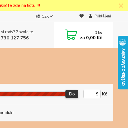
kněte zde na lištu. !!!
Přihlášení
CZK
 si rady? Zavolejte.
0
ks
za
0,00 Kč
 730 127 756
Do
Kč
produkt