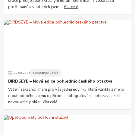
srdce přeci jen patří Krušným horám, které mám z velké části
prošlapané a ve kterých jsem ...
číst celé
27
.
08
.
2025
Pohlednice Česka
BIRDSEYE – Nová edice pohlednic českého ptactva
Vážení zákazníci, mám pro vás jednu novinku, která vznikla z mého
dlouhodobého zájmu o přírodu a fotografování – připravuji zcela
novou edici pohle...
číst celé