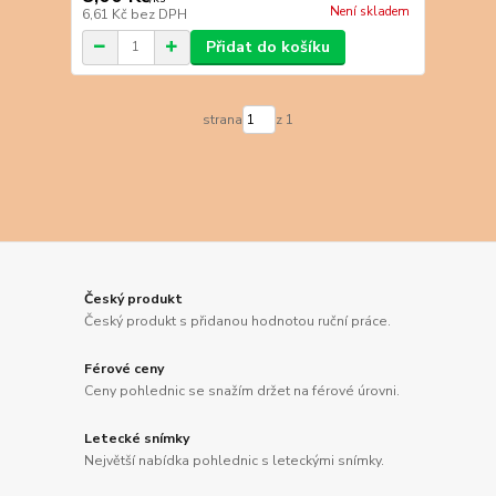
Není skladem
6,61 Kč
bez DPH
Přidat do košíku
strana
z 1
Český produkt
Český produkt s přidanou hodnotou ruční práce.
Férové ceny
Ceny pohlednic se snažím držet na férové úrovni.
Letecké snímky
Největší nabídka pohlednic s leteckými snímky.