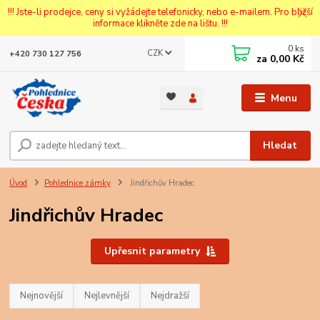
!!! Jste-li prodejce, ceny si vyžádejte telefonicky, nebo e-mailem. Pro bližší
informace klikněte zde na lištu. !!!
0
ks
CZK
+420 730 127 756
za
0,00 Kč
Menu
Hledat
Úvod
Pohlednice zámky
Jindřichův Hradec
Jindřichův Hradec
Upřesnit parametry
Nejnovější
Nejlevnější
Nejdražší