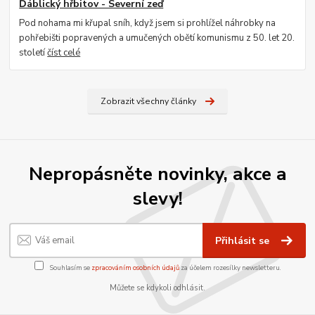
Ďáblický hřbitov - Severní zeď
Pod nohama mi křupal sníh, když jsem si prohlížel náhrobky na
pohřebišti popravených a umučených obětí komunismu z 50. let 20.
století
číst celé
Zobrazit všechny články
Nepropásněte novinky, akce a
slevy!
Přihlásit se
Souhlasím se
zpracováním osobních údajů
za účelem rozesílky newsletteru.
Můžete se kdykoli odhlásit.