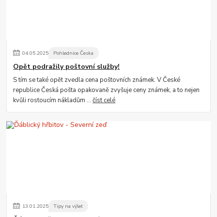
04
.
05
.
2025
Pohlednice Česka
Opět podražily poštovní služby!
S tím se také opět zvedla cena poštovních známek. V České
republice Česká pošta opakovaně zvyšuje ceny známek, a to nejen
kvůli rostoucím nákladům ...
číst celé
13
.
01
.
2025
Tipy na výlet