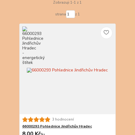
Zobrazuji 1-1 z 1
strana
z 1
3 hodnocení
66000293 Pohlednice Jindřichův Hradec
8,00 Kč
/
ks