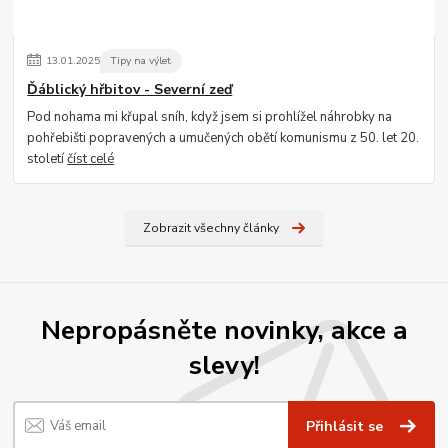
13
.
01
.
2025
Tipy na výlet
Ďáblický hřbitov - Severní zeď
Pod nohama mi křupal sníh, když jsem si prohlížel náhrobky na
pohřebišti popravených a umučených obětí komunismu z 50. let 20.
století
číst celé
Zobrazit všechny články
Nepropásněte novinky, akce a
slevy!
Přihlásit se