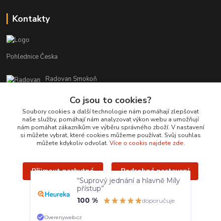
Kontakty
Pohlednice Česka
Radovan Smokoň
+420 730 127 756
Co jsou to cookies?
r.smokon@pohlednicecr.cz
Soubory cookies a další technologie nám pomáhají zlepšovat
naše služby, pomáhají nám analyzovat výkon webu a umožňují
nám pomáhat zákazníkům ve výběru správného zboží. V nastavení
si můžete vybrat, které cookies můžeme používat. Svůj souhlas
můžete kdykoliv odvolat.
Více o cookis najdete zde.
Přijmout nezbytné
Podrobné nastavení
Upravit sběr cookies.
“Suprový jednání a hlavně Míly
přístup”
Přijmout všechny
100 %
doporučuje
Radovan Smokoň - 2019 - www.foto-lokalit.cz
Overenyweb.cz
Vytvořeno na
Eshop-rychle.cz