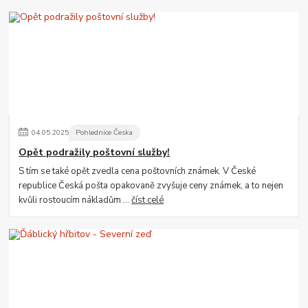
04
.
05
.
2025
Pohlednice Česka
Opět podražily poštovní služby!
S tím se také opět zvedla cena poštovních známek. V České
republice Česká pošta opakovaně zvyšuje ceny známek, a to nejen
kvůli rostoucím nákladům ...
číst celé