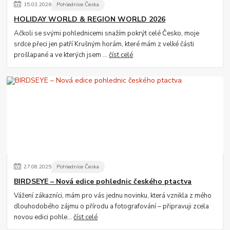
15
.
03
.
2026
Pohlednice Česka
HOLIDAY WORLD & REGION WORLD 2026
Ačkoli se svými pohlednicemi snažím pokrýt celé Česko, moje
srdce přeci jen patří Krušným horám, které mám z velké části
prošlapané a ve kterých jsem ...
číst celé
27
.
08
.
2025
Pohlednice Česka
BIRDSEYE – Nová edice pohlednic českého ptactva
Vážení zákazníci, mám pro vás jednu novinku, která vznikla z mého
dlouhodobého zájmu o přírodu a fotografování – připravuji zcela
novou edici pohle...
číst celé