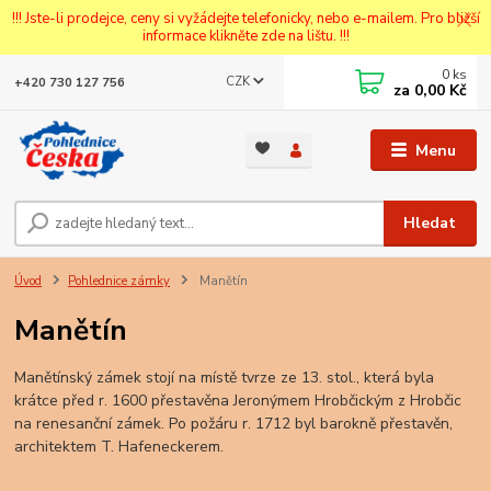
!!! Jste-li prodejce, ceny si vyžádejte telefonicky, nebo e-mailem. Pro bližší
informace klikněte zde na lištu. !!!
0
ks
CZK
+420 730 127 756
za
0,00 Kč
Menu
Hledat
Úvod
Pohlednice zámky
Manětín
Manětín
Manětínský zámek stojí na místě tvrze ze 13. stol., která byla
krátce před r. 1600 přestavěna Jeronýmem Hrobčickým z Hrobčic
na renesanční zámek. Po požáru r. 1712 byl barokně přestavěn,
architektem T. Hafeneckerem.