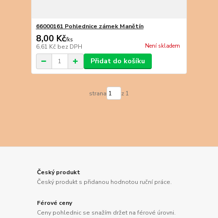
66000161 Pohlednice zámek Manětín
8,00 Kč
/
ks
Není skladem
6,61 Kč
bez DPH
Přidat do košíku
strana
z 1
Český produkt
Český produkt s přidanou hodnotou ruční práce.
Férové ceny
Ceny pohlednic se snažím držet na férové úrovni.