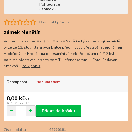
Ohodnotit produkt
zámek Manětín
Pohlednice zámek Manětín 105x148 Manětínský zámek stojí na místě
tvrze ze 13. stol., která byla krátce před r. 1600 přestavěna Jeronýmem
Hrobčickým z Hrobčic na renesanční zámek. Po požáru r. 1712 byl
barokně přestavěn, architektem T. Hafeneckerem. Foto: Radovan
Smokoň
celý popis
Dostupnost
Není skladem
8,00 Kč
/
ks
6,61 Kč
bez DPH
Přidat do košíku
Číslo produktu:
66000161