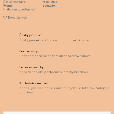
Dosud nevydáno:
foto: 2018
Rozměr:
105x250
Hlídat cenu / dostupnost
Do oblíbených
Český produkt
Český produkt s přidanou hodnotou ruční práce.
Férové ceny
Ceny pohlednic se snažím držet na férové úrovni.
Letecké snímky
Největší nabídka pohlednic s leteckými snímky.
Pohlednice na míru
Nenašli jste pohlednici daného objektu, či lokality? Zadejte si
poptávku.