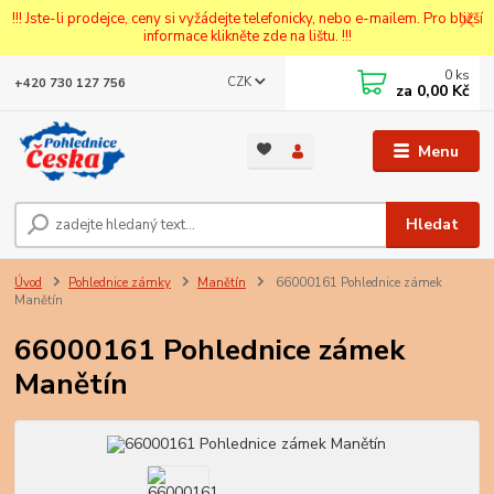
!!! Jste-li prodejce, ceny si vyžádejte telefonicky, nebo e-mailem. Pro bližší
informace klikněte zde na lištu. !!!
0
ks
CZK
+420 730 127 756
za
0,00 Kč
Menu
Hledat
Úvod
Pohlednice zámky
Manětín
66000161 Pohlednice zámek
Manětín
66000161 Pohlednice zámek
Manětín