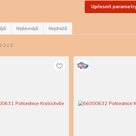
Upřesnit parametr
jší
Nejlevnější
Nejdražší
1-2 z 2