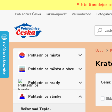
!!! Jste-li prodejce, 
Pohlednice Česka
Jak nakupovat
Velkoobchod
Fotogaleri
Prode
Zar
Úvod
P
Pohlednice místa
Krat
Pohlednice města a obce
Cena:
Pohlednice hrady
Pohlednice zámky
Skl
Bečov nad Teplou