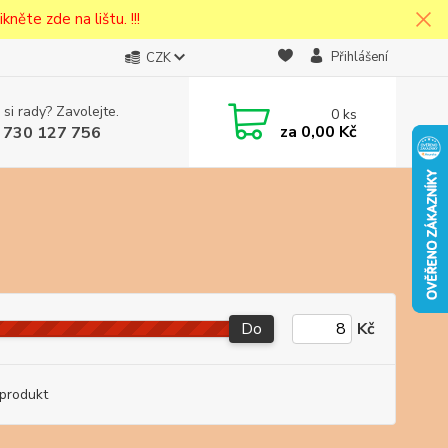
kněte zde na lištu. !!!
Přihlášení
CZK
 si rady? Zavolejte.
0
ks
cena v
za
0,00 Kč
 730 127 756
eska
Do
Kč
produkt