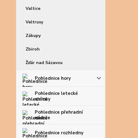
Valtice
Veltrusy
Zákupy
Zbiroh
Žďár nad Sázavou
Pohlednice hory
Pohlednice letecké
snímky
Pohlednice přehradní
nádrže
Pohlednice rozhledny