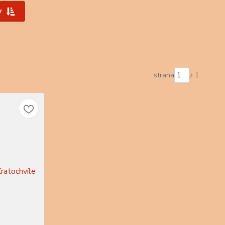
y
strana
z 1