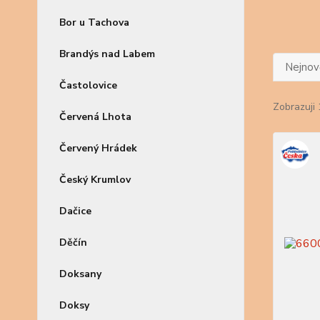
Bor u Tachova
Brandýs nad Labem
Nejnově
Častolovice
Zobrazuji 
Červená Lhota
Červený Hrádek
Český Krumlov
Dačice
Děčín
Doksany
Doksy