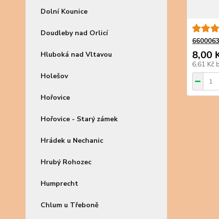
Dolní Kounice
Doudleby nad Orlicí
6600063
8,00 
Hluboká nad Vltavou
6,61 Kč
Holešov
Hořovice
Hořovice - Starý zámek
Hrádek u Nechanic
Hrubý Rohozec
Humprecht
Chlum u Třeboně