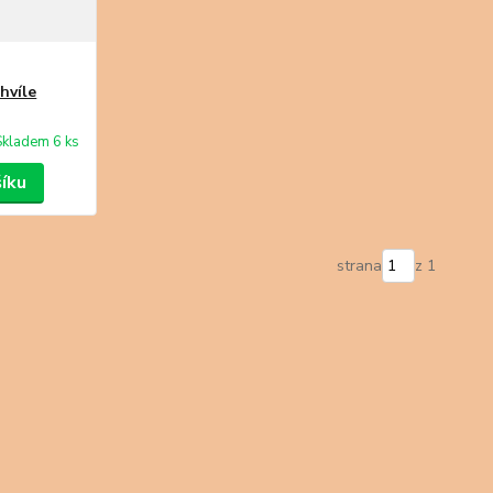
hvíle
Skladem 6 ks
šíku
strana
z 1