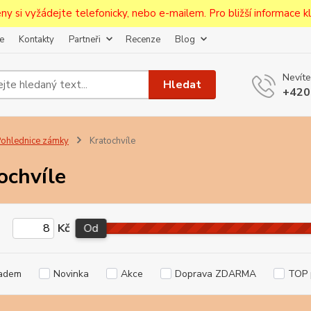
ceny si vyžádejte telefonicky, nebo e-mailem. Pro bližší informace kli
e
Kontakty
Partneři
Recenze
Blog
Upozornění pro prodejce!
Nevíte
jcům bude po zaregistrování nastavena sleva, případně upravena 
Hledat
+420
první objednávce.
--------------------------------------------------------------------------
egistrujte svůj E-mail aby vám neutekly novinky na Pohlednicích Č
ohlednice zámky
Kratochvíle
Odeslat
ochvíle
Přeji si odebírat novinky e-mailem dle
podmínek zpracování osobních údajů
.
Kč
Od
Souhlasím se
zpracováním osobních údajů
pro účely registrace.
Zavřít
adem
Novinka
Akce
Doprava ZDARMA
TOP 