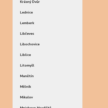
Krásný Dvůr
Lednice
Lemberk
Libčeves
Libochovice
Liblice
Litomyšl
Manětín
Mělník
Mikulov
Mnichovo Hradiště