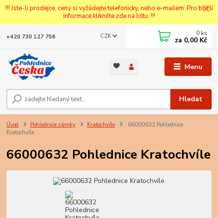
!!! Jste-li prodejce, ceny si vyžádejte telefonicky, nebo e-mailem. Pro bližší
informace klikněte zde na lištu. !!!
0
ks
CZK
+420 730 127 756
za
0,00 Kč
Menu
Hledat
Úvod
Pohlednice zámky
Kratochvíle
66000632 Pohlednice
Kratochvíle
66000632 Pohlednice Kratochvíle