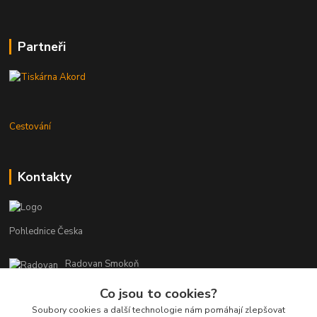
Partneři
Cestování
Kontakty
Pohlednice Česka
Radovan Smokoň
+420 730 127 756
Co jsou to cookies?
r.smokon@pohlednicecr.cz
Soubory cookies a další technologie nám pomáhají zlepšovat