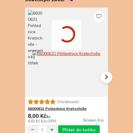
5 hodnocení
66000631 Pohlednice Kratochvíle
66000630 Po
8,00 Kč
9,00 Kč
/
ks
/
k
Skladem 4 ks
6,61 Kč
bez DPH
7,44 Kč
bez 
Přidat do košíku