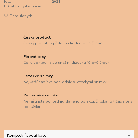
Foto:
2024
Hlídat cenu / dostupnost
Do oblíbených
Český produkt
Český produkt s přidanou hodnotou ruční práce.
Férové ceny
Ceny pohlednic se snažím držet na férové úrovni.
Letecké snímky
Největší nabídka pohlednic s leteckými snímky.
Pohlednice na míru
Nenašli jste pohlednici daného objektu, či lokality? Zadejte si
poptávku.
Kompletní specifikace