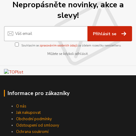
Nepropásněte novinky, akce a
slevy!
Přihlásit se
Souhlasím se
zpracováním osobních údajů
za účelem rozesílky newsletteru.
Můžete se kdykoli odhlásit.
Informace pro zákazníky
O nás
Jak nakupovat
Obchodní podmínky
Odstoupení od smlouvy
Ochrana soukromí