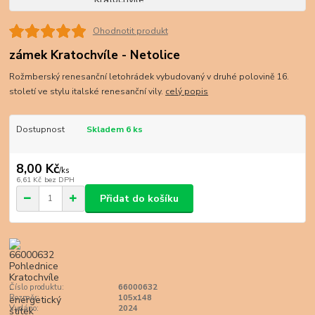
Ohodnotit produkt
zámek Kratochvíle - Netolice
Rožmberský renesanční letohrádek vybudovaný v druhé polovině 16.
století ve stylu italské renesanční vily.
celý popis
Dostupnost
Skladem 6 ks
8,00 Kč
/
ks
6,61 Kč
bez DPH
Přidat do košíku
Číslo produktu:
66000632
Rozměr:
105x148
Vydáno:
2024