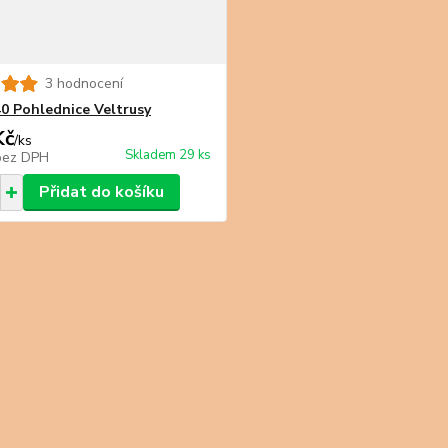
3 hodnocení
0 Pohlednice Veltrusy
Kč
/
ks
Skladem 29 ks
bez DPH
Přidat do košíku