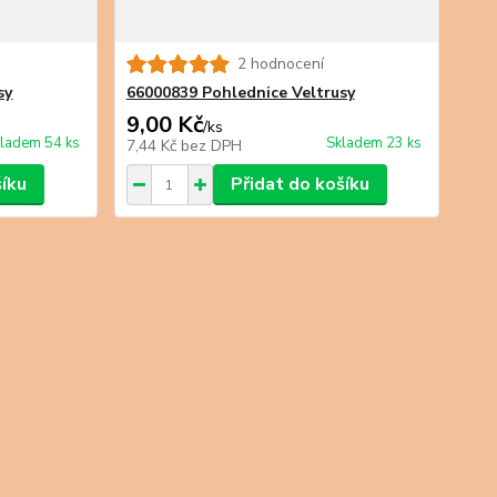
2 hodnocení
sy
66000839 Pohlednice Veltrusy
9,00 Kč
/
ks
ladem 54 ks
Skladem 23 ks
7,44 Kč
bez DPH
šíku
Přidat do košíku