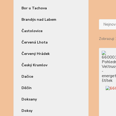
Bor u Tachova
Brandýs nad Labem
Nejnově
Častolovice
Zobrazuji 
Červená Lhota
Červený Hrádek
Český Krumlov
Dačice
Děčín
Doksany
Doksy