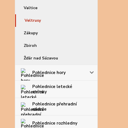
Valtice
Veltrusy
Zákupy
Zbiroh
Žďár nad Sázavou
Pohlednice hory
Pohlednice letecké
snímky
Pohlednice přehradní
nádrže
Pohlednice rozhledny