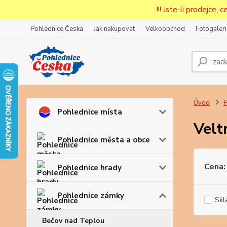
!!! Jste-li prodejce, 
Pohlednice Česka
Jak nakupovat
Velkoobchod
Fotogaleri
Prode
Zar
Úvod
P
Pohlednice místa
Velt
Pohlednice města a obce
Cena:
Pohlednice hrady
Pohlednice zámky
Skl
Bečov nad Teplou