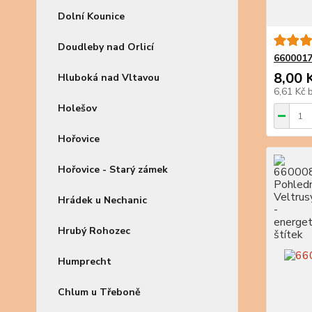
Dolní Kounice
Doudleby nad Orlicí
6600017
8,00 
Hluboká nad Vltavou
6,61 Kč
Holešov
Hořovice
Hořovice - Starý zámek
Hrádek u Nechanic
Hrubý Rohozec
Humprecht
Chlum u Třeboně