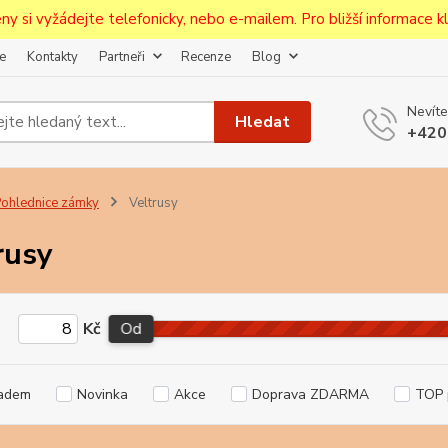
ceny si vyžádejte telefonicky, nebo e-mailem. Pro bližší informace kli
e
Kontakty
Partneři
Recenze
Blog
Upozornění pro prodejce!
Nevíte
jcům bude po zaregistrování nastavena sleva, případně upravena 
Hledat
+420
první objednávce.
--------------------------------------------------------------------------
egistrujte svůj E-mail aby vám neutekly novinky na Pohlednicích Č
ohlednice zámky
Veltrusy
Odeslat
rusy
Přeji si odebírat novinky e-mailem dle
podmínek zpracování osobních údajů
.
Kč
Od
Souhlasím se
zpracováním osobních údajů
pro účely registrace.
Zavřít
adem
Novinka
Akce
Doprava ZDARMA
TOP 