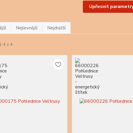
Upřesnit parametr
jší
Nejlevnější
Nejdražší
1-4 z 4