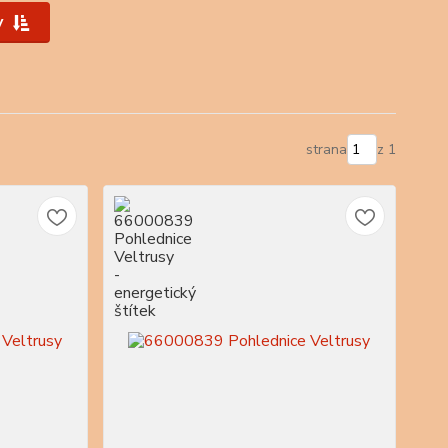
y
strana
z 1