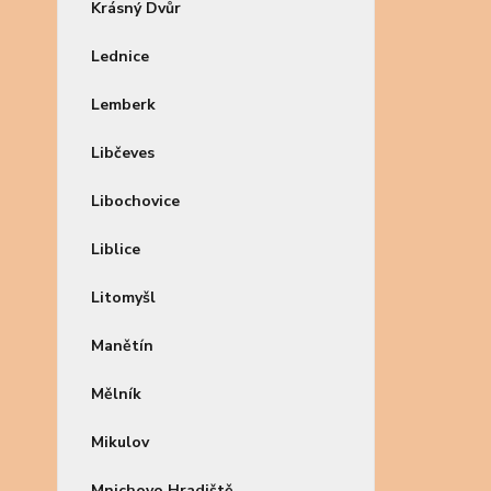
Krásný Dvůr
Lednice
Lemberk
Libčeves
Libochovice
Liblice
Litomyšl
Manětín
Mělník
Mikulov
Mnichovo Hradiště