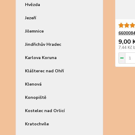
Hvězda
Jezeří
Jilemnice
6600084
9,00 
Jindřichův Hradec
7,44 Kč
Karlova Koruna
Klášterec nad Ohří
Klenová
Konopiště
Kostelec nad Orlicí
Kratochvíle