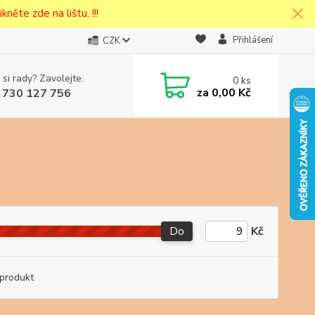
kněte zde na lištu. !!!
Přihlášení
CZK
 si rady? Zavolejte.
0
ks
cena v
za
0,00 Kč
 730 127 756
eska
Do
Kč
produkt