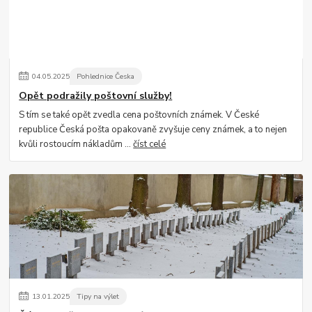
04
.
05
.
2025
Pohlednice Česka
Opět podražily poštovní služby!
S tím se také opět zvedla cena poštovních známek. V České
republice Česká pošta opakovaně zvyšuje ceny známek, a to nejen
kvůli rostoucím nákladům ...
číst celé
13
.
01
.
2025
Tipy na výlet