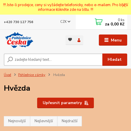
!!! Jste-li prodejce, ceny si vyžádejte telefonicky, nebo e-mailem. Pro bližší
informace klikněte zde na lištu. !!!
0
ks
CZK
+420 730 127 756
za
0,00 Kč
Menu
Hledat
Úvod
Pohlednice zámky
Hvězda
Hvězda
Upřesnit parametry
Nejnovější
Nejlevnější
Nejdražší