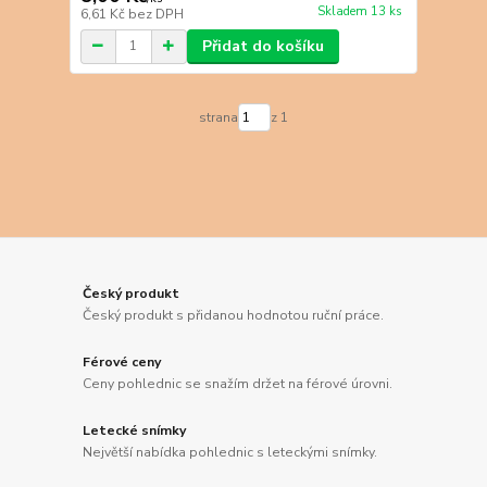
Skladem 13 ks
6,61 Kč
bez DPH
Přidat do košíku
strana
z 1
Český produkt
Český produkt s přidanou hodnotou ruční práce.
Férové ceny
Ceny pohlednic se snažím držet na férové úrovni.
Letecké snímky
Největší nabídka pohlednic s leteckými snímky.