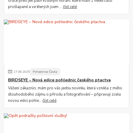
srdce přeci jen patří Krušným horám, které mám z velké části
prošlapané a ve kterých jsem ...
číst celé
27
.
08
.
2025
Pohlednice Česka
BIRDSEYE – Nová edice pohlednic českého ptactva
Vážení zákazníci, mám pro vás jednu novinku, která vznikla z mého
dlouhodobého zájmu o přírodu a fotografování – připravuji zcela
novou edici pohle...
číst celé