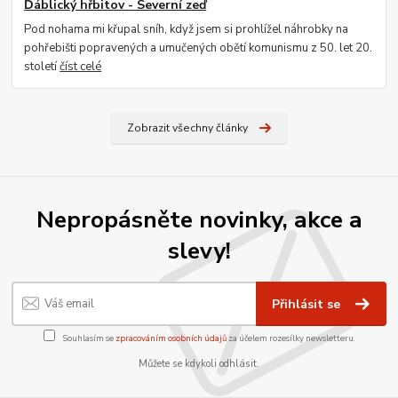
Ďáblický hřbitov - Severní zeď
Pod nohama mi křupal sníh, když jsem si prohlížel náhrobky na
pohřebišti popravených a umučených obětí komunismu z 50. let 20.
století
číst celé
Zobrazit všechny články
Nepropásněte novinky, akce a
slevy!
Přihlásit se
Souhlasím se
zpracováním osobních údajů
za účelem rozesílky newsletteru.
Můžete se kdykoli odhlásit.