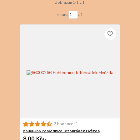
Zobrazuji 1-1 z 1
strana
z 1
2 hodnocení
66000266 Pohlednice letohrádek Hvězda
8,00 Kč
/
ks