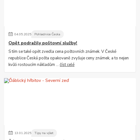
04
.
05
.
2025
Pohlednice Česka
Opět podražily poštovní služby!
S tím se také opět zvedla cena poštovních známek. V České
republice Česká pošta opakovaně zvyšuje ceny známek, a to nejen
kvůli rostoucím nákladům ...
číst celé
13
.
01
.
2025
Tipy na výlet