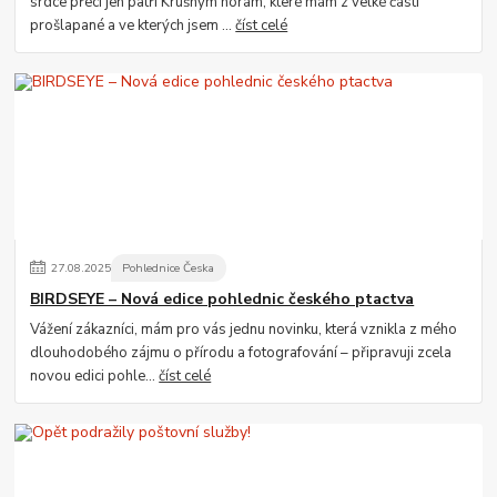
srdce přeci jen patří Krušným horám, které mám z velké části
prošlapané a ve kterých jsem ...
číst celé
27
.
08
.
2025
Pohlednice Česka
BIRDSEYE – Nová edice pohlednic českého ptactva
Vážení zákazníci, mám pro vás jednu novinku, která vznikla z mého
dlouhodobého zájmu o přírodu a fotografování – připravuji zcela
novou edici pohle...
číst celé