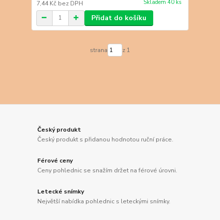
Skladem 40 ks
7,44 Kč
bez DPH
Přidat do košíku
strana
z 1
Český produkt
Český produkt s přidanou hodnotou ruční práce.
Férové ceny
Ceny pohlednic se snažím držet na férové úrovni.
Letecké snímky
Největší nabídka pohlednic s leteckými snímky.