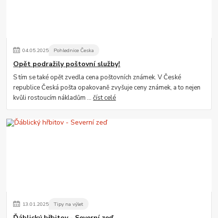
04
.
05
.
2025
Pohlednice Česka
Opět podražily poštovní služby!
S tím se také opět zvedla cena poštovních známek. V České
republice Česká pošta opakovaně zvyšuje ceny známek, a to nejen
kvůli rostoucím nákladům ...
číst celé
13
.
01
.
2025
Tipy na výlet
Ďáblický hřbitov - Severní zeď