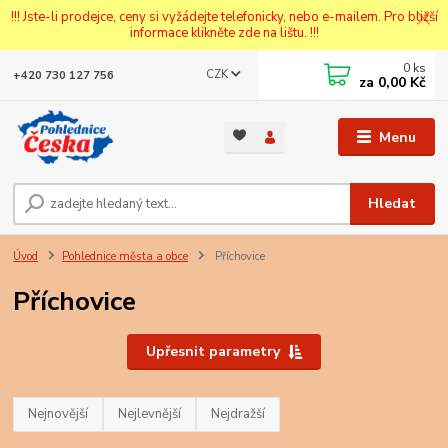
!!! Jste-li prodejce, ceny si vyžádejte telefonicky, nebo e-mailem. Pro bližší
informace klikněte zde na lištu. !!!
0
ks
CZK
+420 730 127 756
za
0,00 Kč
Menu
Hledat
Úvod
Pohlednice města a obce
Příchovice
Příchovice
Upřesnit parametry
Nejnovější
Nejlevnější
Nejdražší