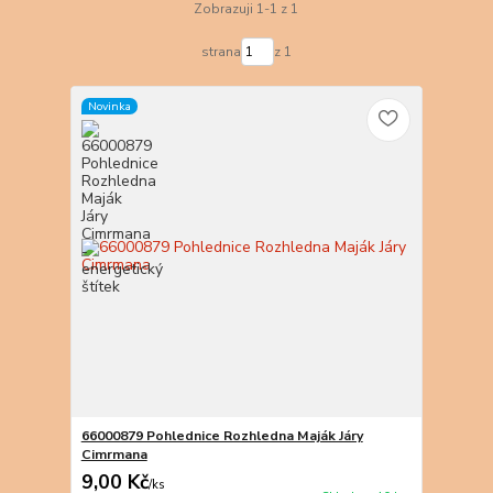
Zobrazuji 1-1 z 1
strana
z 1
Novinka
66000879 Pohlednice Rozhledna Maják Járy
Cimrmana
9,00 Kč
/
ks