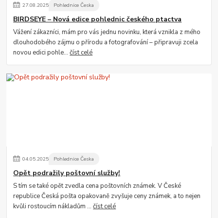
27
.
08
.
2025
Pohlednice Česka
BIRDSEYE – Nová edice pohlednic českého ptactva
Vážení zákazníci, mám pro vás jednu novinku, která vznikla z mého
dlouhodobého zájmu o přírodu a fotografování – připravuji zcela
novou edici pohle...
číst celé
04
.
05
.
2025
Pohlednice Česka
Opět podražily poštovní služby!
S tím se také opět zvedla cena poštovních známek. V České
republice Česká pošta opakovaně zvyšuje ceny známek, a to nejen
kvůli rostoucím nákladům ...
číst celé