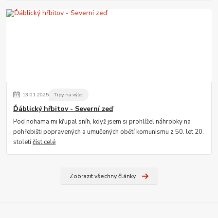
13
.
01
.
2025
Tipy na výlet
Ďáblický hřbitov - Severní zeď
Pod nohama mi křupal sníh, když jsem si prohlížel náhrobky na
pohřebišti popravených a umučených obětí komunismu z 50. let 20.
století
číst celé
Zobrazit všechny články