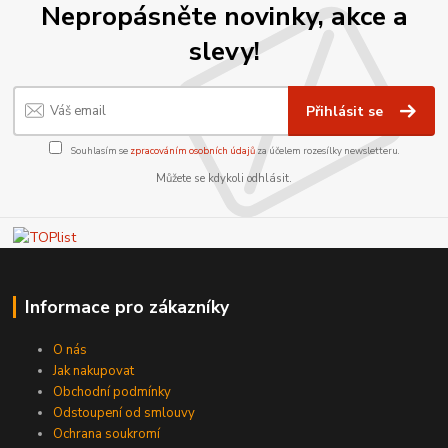
Nepropásněte novinky, akce a
slevy!
Přihlásit se
Souhlasím se
zpracováním osobních údajů
za účelem rozesílky newsletteru.
Můžete se kdykoli odhlásit.
Informace pro zákazníky
O nás
Jak nakupovat
Obchodní podmínky
Odstoupení od smlouvy
Ochrana soukromí