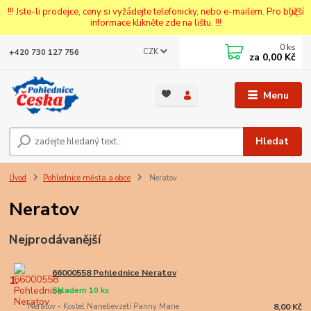
!!! Jste-li prodejce, ceny si vyžádejte telefonicky, nebo e-mailem. Pro bližší
informace klikněte zde na lištu. !!!
0
ks
CZK
+420 730 127 756
za
0,00 Kč
Menu
Hledat
Úvod
Pohlednice města a obce
Neratov
Neratov
Nejprodávanější
66000558 Pohlednice Neratov
1.
Skladem 10 ks
Neratov - Kostel Nanebevzetí Panny Marie
8,00 Kč