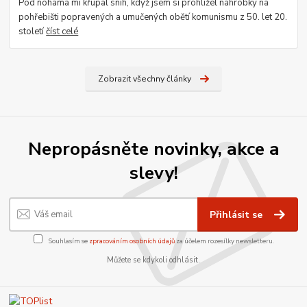
Pod nohama mi křupal sníh, když jsem si prohlížel náhrobky na
pohřebišti popravených a umučených obětí komunismu z 50. let 20.
století
číst celé
Zobrazit všechny články
Nepropásněte novinky, akce a
slevy!
Přihlásit se
Souhlasím se
zpracováním osobních údajů
za účelem rozesílky newsletteru.
Můžete se kdykoli odhlásit.