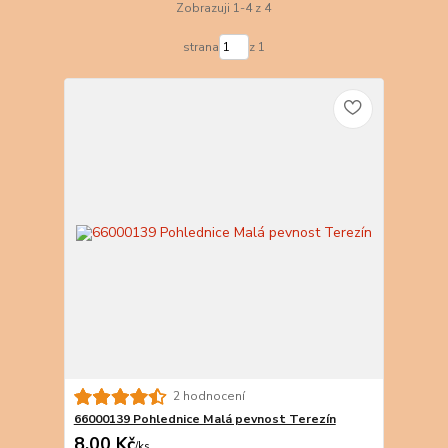
Zobrazuji 1-4 z 4
strana
z 1
2 hodnocení
66000139 Pohlednice Malá pevnost Terezín
8,00 Kč
/
ks