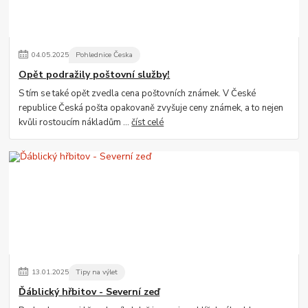
04
.
05
.
2025
Pohlednice Česka
Opět podražily poštovní služby!
S tím se také opět zvedla cena poštovních známek. V České
republice Česká pošta opakovaně zvyšuje ceny známek, a to nejen
kvůli rostoucím nákladům ...
číst celé
13
.
01
.
2025
Tipy na výlet
Ďáblický hřbitov - Severní zeď