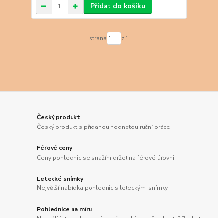
Přidat do košíku
strana
z 1
Český produkt
Český produkt s přidanou hodnotou ruční práce.
Férové ceny
Ceny pohlednic se snažím držet na férové úrovni.
Letecké snímky
Největší nabídka pohlednic s leteckými snímky.
Pohlednice na míru