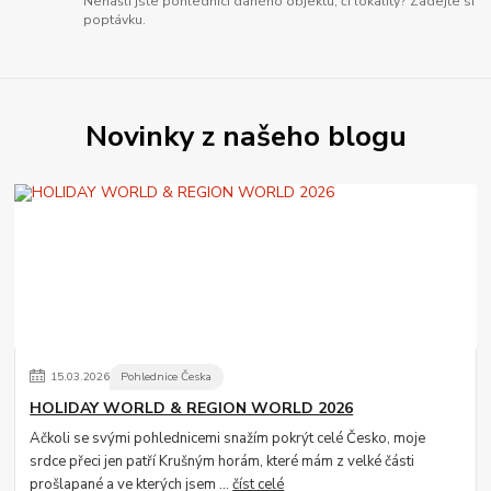
Nenašli jste pohlednici daného objektu, či lokality? Zadejte si
poptávku.
Novinky z našeho blogu
15
.
03
.
2026
Pohlednice Česka
HOLIDAY WORLD & REGION WORLD 2026
Ačkoli se svými pohlednicemi snažím pokrýt celé Česko, moje
srdce přeci jen patří Krušným horám, které mám z velké části
prošlapané a ve kterých jsem ...
číst celé