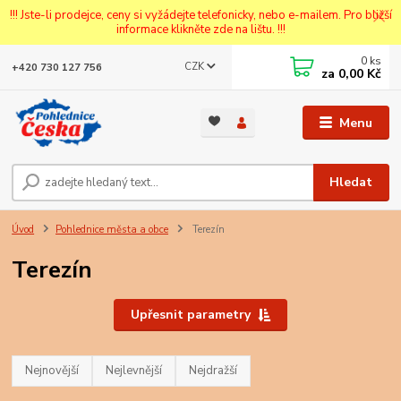
!!! Jste-li prodejce, ceny si vyžádejte telefonicky, nebo e-mailem. Pro bližší
informace klikněte zde na lištu. !!!
0
ks
CZK
+420 730 127 756
za
0,00 Kč
Menu
Hledat
Úvod
Pohlednice města a obce
Terezín
Terezín
Upřesnit parametry
Nejnovější
Nejlevnější
Nejdražší