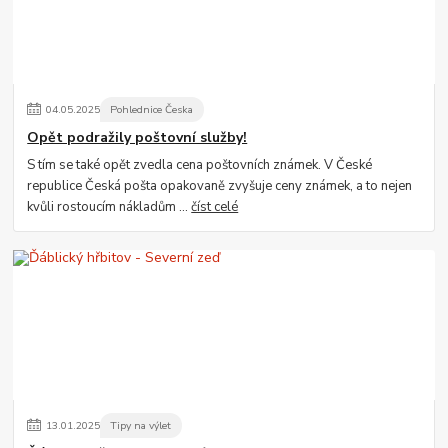
04
.
05
.
2025
Pohlednice Česka
Opět podražily poštovní služby!
S tím se také opět zvedla cena poštovních známek. V České
republice Česká pošta opakovaně zvyšuje ceny známek, a to nejen
kvůli rostoucím nákladům ...
číst celé
13
.
01
.
2025
Tipy na výlet