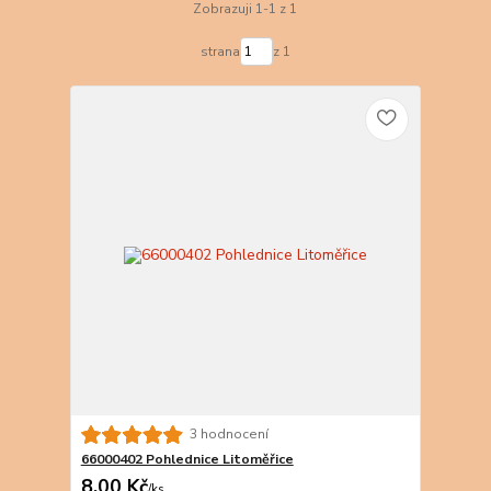
Zobrazuji 1-1 z 1
strana
z 1
3 hodnocení
66000402 Pohlednice Litoměřice
8,00 Kč
/
ks