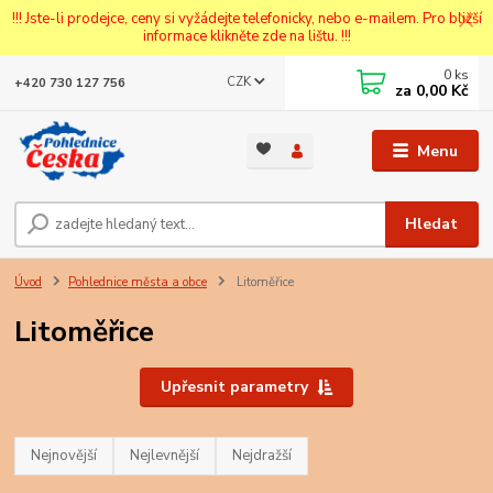
!!! Jste-li prodejce, ceny si vyžádejte telefonicky, nebo e-mailem. Pro bližší
informace klikněte zde na lištu. !!!
0
ks
CZK
+420 730 127 756
za
0,00 Kč
Menu
Hledat
Úvod
Pohlednice města a obce
Litoměřice
Litoměřice
Upřesnit parametry
Nejnovější
Nejlevnější
Nejdražší