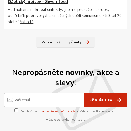
Ďáblický hřbitov - Severní zeď
Pod nohama mi křupal sníh, když jsem si prohlížel náhrobky na
pohřebišti popravených a umučených obětí komunismu z 50. let 20.
století
číst celé
Zobrazit všechny články
Nepropásněte novinky, akce a
slevy!
Přihlásit se
Souhlasím se
zpracováním osobních údajů
za účelem rozesílky newsletteru.
Můžete se kdykoli odhlásit.