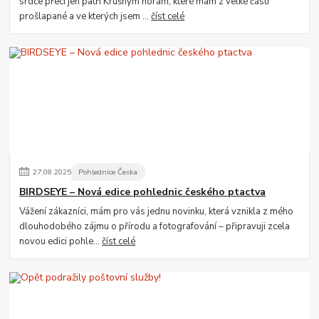
srdce přeci jen patří Krušným horám, které mám z velké části
prošlapané a ve kterých jsem ...
číst celé
27
.
08
.
2025
Pohlednice Česka
BIRDSEYE – Nová edice pohlednic českého ptactva
Vážení zákazníci, mám pro vás jednu novinku, která vznikla z mého
dlouhodobého zájmu o přírodu a fotografování – připravuji zcela
novou edici pohle...
číst celé