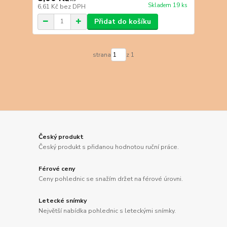
Skladem 19 ks
6,61 Kč
bez DPH
Přidat do košíku
strana
z 1
Český produkt
Český produkt s přidanou hodnotou ruční práce.
Férové ceny
Ceny pohlednic se snažím držet na férové úrovni.
Letecké snímky
Největší nabídka pohlednic s leteckými snímky.