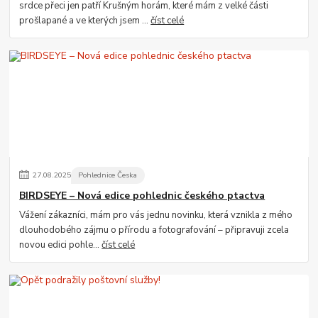
srdce přeci jen patří Krušným horám, které mám z velké části
prošlapané a ve kterých jsem ...
číst celé
27
.
08
.
2025
Pohlednice Česka
BIRDSEYE – Nová edice pohlednic českého ptactva
Vážení zákazníci, mám pro vás jednu novinku, která vznikla z mého
dlouhodobého zájmu o přírodu a fotografování – připravuji zcela
novou edici pohle...
číst celé