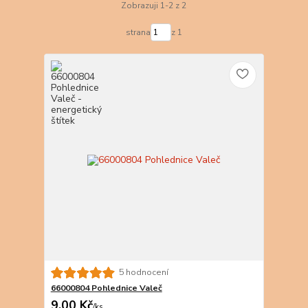
Zobrazuji 1-2 z 2
strana
z 1
5 hodnocení
66000804 Pohlednice Valeč
9,00 Kč
/
ks