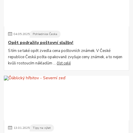
04
.
05
.
2025
Pohlednice Česka
Opět podražily poštovní služby!
S tím se také opět zvedla cena poštovních známek. V České
republice Česká pošta opakovaně zvyšuje ceny známek, a to nejen
kvůli rostoucím nákladům ...
číst celé
13
.
01
.
2025
Tipy na výlet