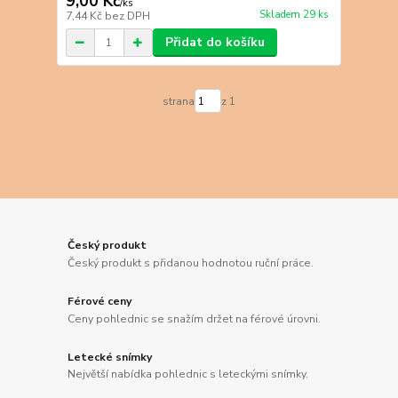
9,00 Kč
/
ks
Skladem 29 ks
7,44 Kč
bez DPH
Přidat do košíku
strana
z 1
Český produkt
Český produkt s přidanou hodnotou ruční práce.
Férové ceny
Ceny pohlednic se snažím držet na férové úrovni.
Letecké snímky
Největší nabídka pohlednic s leteckými snímky.