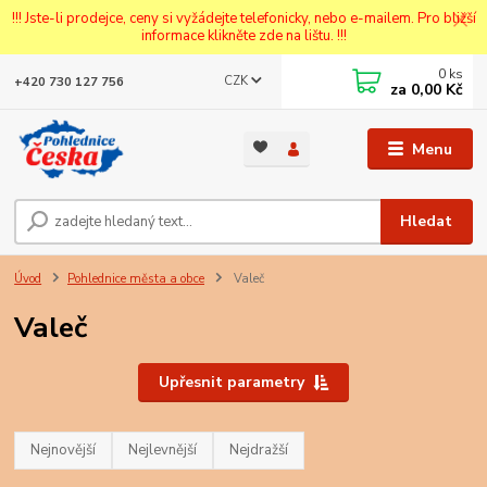
!!! Jste-li prodejce, ceny si vyžádejte telefonicky, nebo e-mailem. Pro bližší
informace klikněte zde na lištu. !!!
0
ks
CZK
+420 730 127 756
za
0,00 Kč
Menu
Hledat
Úvod
Pohlednice města a obce
Valeč
Valeč
Upřesnit parametry
Nejnovější
Nejlevnější
Nejdražší