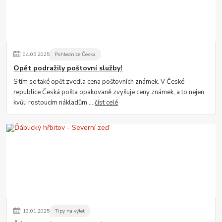
04
.
05
.
2025
Pohlednice Česka
Opět podražily poštovní služby!
S tím se také opět zvedla cena poštovních známek. V České
republice Česká pošta opakovaně zvyšuje ceny známek, a to nejen
kvůli rostoucím nákladům ...
číst celé
13
.
01
.
2025
Tipy na výlet