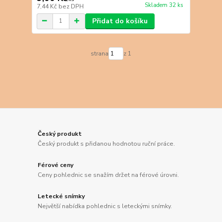
Skladem 32 ks
7,44 Kč
bez DPH
Přidat do košíku
strana
z 1
Český produkt
Český produkt s přidanou hodnotou ruční práce.
Férové ceny
Ceny pohlednic se snažím držet na férové úrovni.
Letecké snímky
Největší nabídka pohlednic s leteckými snímky.