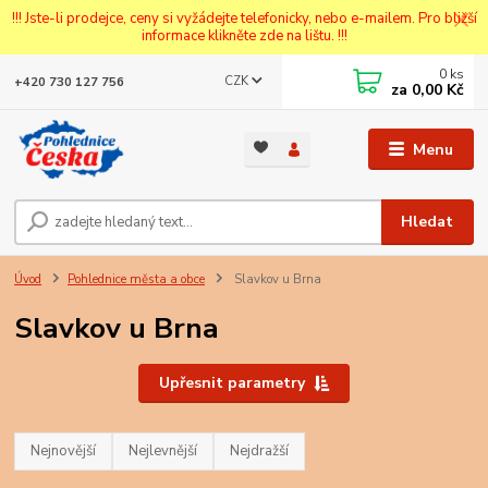
!!! Jste-li prodejce, ceny si vyžádejte telefonicky, nebo e-mailem. Pro bližší
informace klikněte zde na lištu. !!!
0
ks
CZK
+420 730 127 756
za
0,00 Kč
Menu
Hledat
Úvod
Pohlednice města a obce
Slavkov u Brna
Slavkov u Brna
Upřesnit parametry
Nejnovější
Nejlevnější
Nejdražší