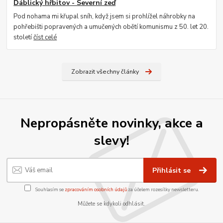
Ďáblický hřbitov - Severní zeď
Pod nohama mi křupal sníh, když jsem si prohlížel náhrobky na
pohřebišti popravených a umučených obětí komunismu z 50. let 20.
století
číst celé
Zobrazit všechny články
Nepropásněte novinky, akce a
slevy!
Přihlásit se
Souhlasím se
zpracováním osobních údajů
za účelem rozesílky newsletteru.
Můžete se kdykoli odhlásit.