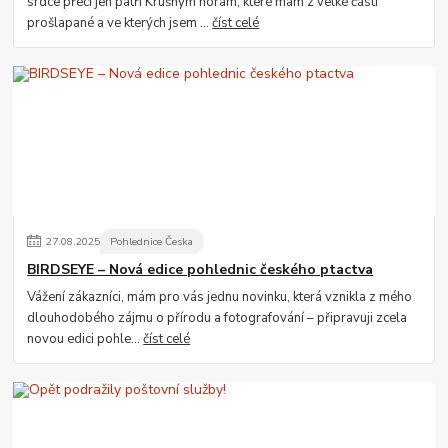
srdce přeci jen patří Krušným horám, které mám z velké části
prošlapané a ve kterých jsem ...
číst celé
27
.
08
.
2025
Pohlednice Česka
BIRDSEYE – Nová edice pohlednic českého ptactva
Vážení zákazníci, mám pro vás jednu novinku, která vznikla z mého
dlouhodobého zájmu o přírodu a fotografování – připravuji zcela
novou edici pohle...
číst celé