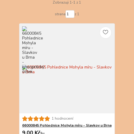
Zobrazuji 1-1 z 1
strana
z 1
1 hodnocení
66000845 Pohlednice Mohyla míru - Slavkov u Brna
9,00 Kč
/
ks