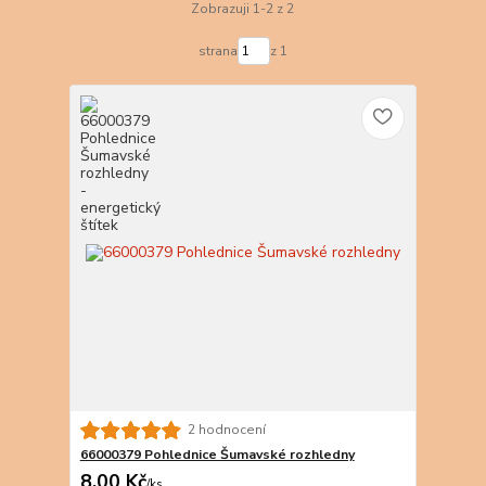
Zobrazuji 1-2 z 2
strana
z 1
2 hodnocení
66000379 Pohlednice Šumavské rozhledny
8,00 Kč
/
ks