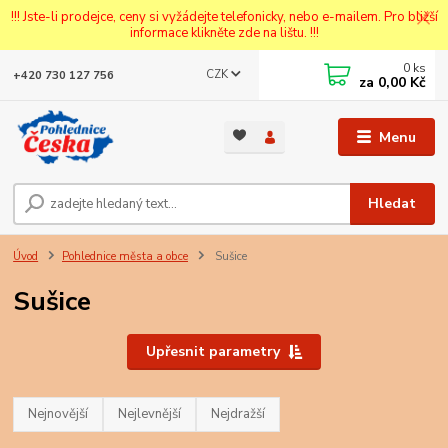
!!! Jste-li prodejce, ceny si vyžádejte telefonicky, nebo e-mailem. Pro bližší
informace klikněte zde na lištu. !!!
0
ks
CZK
+420 730 127 756
za
0,00 Kč
Menu
Hledat
Úvod
Pohlednice města a obce
Sušice
Sušice
Upřesnit parametry
Nejnovější
Nejlevnější
Nejdražší