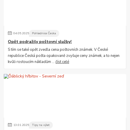
04
.
05
.
2025
Pohlednice Česka
Opět podražily poštovní služby!
S tím se také opět zvedla cena poštovních známek. V České
republice Česká pošta opakovaně zvyšuje ceny známek, a to nejen
kvůli rostoucím nákladům ...
číst celé
13
.
01
.
2025
Tipy na výlet