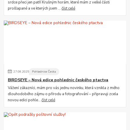
srdce přeci jen patří Krušným horám, které mám z velké části
prošlapané a ve kterých jsem ...
číst celé
27
.
08
.
2025
Pohlednice Česka
BIRDSEYE – Nová edice pohlednic českého ptactva
Vážení zákazníci, mám pro vás jednu novinku, která vznikla z mého
dlouhodobého zájmu o přírodu a fotografování – připravuji zcela
novou edici pohle...
číst celé