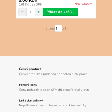
8,00 Kč
/
ks
Není skladem
6,61 Kč
bez DPH
Přidat do košíku
strana
z 1
Český produkt
Český produkt s přidanou hodnotou ruční práce.
Férové ceny
Ceny pohlednic se snažím držet na férové úrovni.
Letecké snímky
Největší nabídka pohlednic s leteckými snímky.