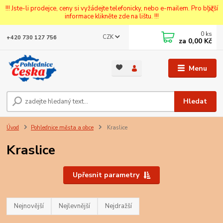
!!! Jste-li prodejce, ceny si vyžádejte telefonicky, nebo e-mailem. Pro bližší
informace klikněte zde na lištu. !!!
0
ks
CZK
+420 730 127 756
za
0,00 Kč
Menu
Hledat
Úvod
Pohlednice města a obce
Kraslice
Kraslice
Upřesnit parametry
Nejnovější
Nejlevnější
Nejdražší