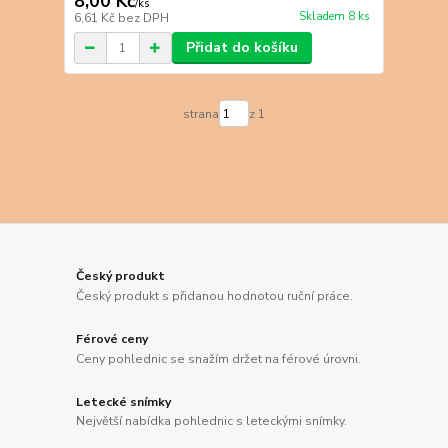
8,00 Kč
/
ks
Skladem 8 ks
6,61 Kč
bez DPH
Přidat do košíku
strana
z 1
Český produkt
Český produkt s přidanou hodnotou ruční práce.
Férové ceny
Ceny pohlednic se snažím držet na férové úrovni.
Letecké snímky
Největší nabídka pohlednic s leteckými snímky.