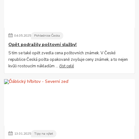
04
.
05
.
2025
Pohlednice Česka
Opět podražily poštovní služby!
S tím se také opět zvedla cena poštovních známek. V České
republice Česká pošta opakovaně zvyšuje ceny známek, a to nejen
kvůli rostoucím nákladům ...
číst celé
13
.
01
.
2025
Tipy na výlet