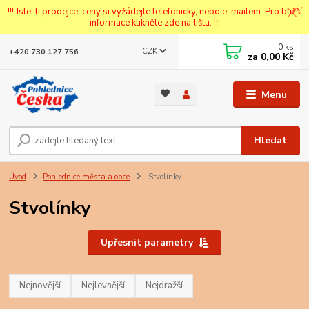
!!! Jste-li prodejce, ceny si vyžádejte telefonicky, nebo e-mailem. Pro bližší
informace klikněte zde na lištu. !!!
0
ks
CZK
+420 730 127 756
za
0,00 Kč
Menu
Hledat
Úvod
Pohlednice města a obce
Stvolínky
Stvolínky
Upřesnit parametry
Nejnovější
Nejlevnější
Nejdražší