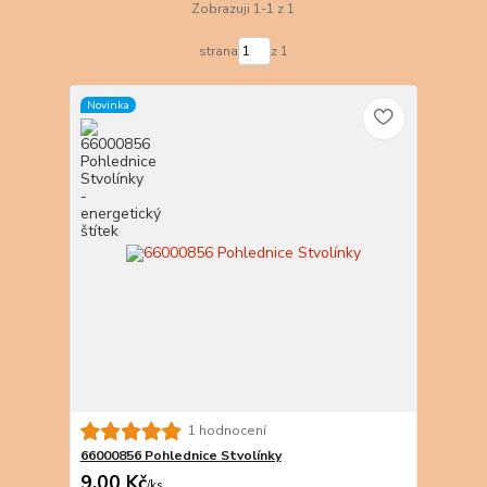
Zobrazuji 1-1 z 1
strana
z 1
Novinka
1 hodnocení
66000856 Pohlednice Stvolínky
9,00 Kč
/
ks