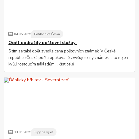
04
.
05
.
2025
Pohlednice Česka
Opět podražily poštovní služby!
S tím se také opět zvedla cena poštovních známek. V České
republice Česká pošta opakovaně zvyšuje ceny známek, a to nejen
kvůli rostoucím nákladům ...
číst celé
13
.
01
.
2025
Tipy na výlet