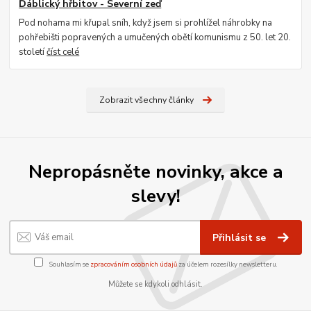
Ďáblický hřbitov - Severní zeď
Pod nohama mi křupal sníh, když jsem si prohlížel náhrobky na
pohřebišti popravených a umučených obětí komunismu z 50. let 20.
století
číst celé
Zobrazit všechny články
Nepropásněte novinky, akce a
slevy!
Přihlásit se
Souhlasím se
zpracováním osobních údajů
za účelem rozesílky newsletteru.
Můžete se kdykoli odhlásit.