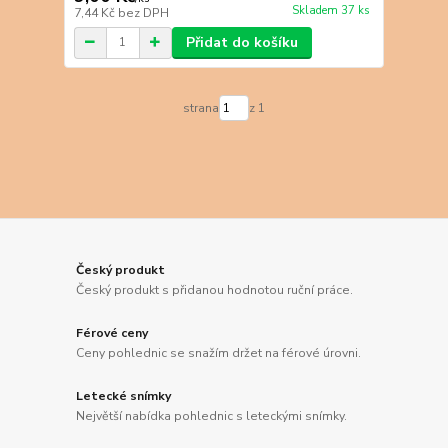
Skladem 37 ks
7,44 Kč
bez DPH
Přidat do košíku
strana
z 1
Český produkt
Český produkt s přidanou hodnotou ruční práce.
Férové ceny
Ceny pohlednic se snažím držet na férové úrovni.
Letecké snímky
Největší nabídka pohlednic s leteckými snímky.