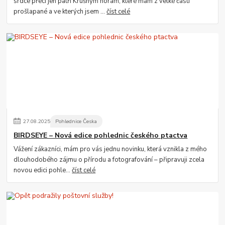
srdce přeci jen patří Krušným horám, které mám z velké části
prošlapané a ve kterých jsem ...
číst celé
27
.
08
.
2025
Pohlednice Česka
BIRDSEYE – Nová edice pohlednic českého ptactva
Vážení zákazníci, mám pro vás jednu novinku, která vznikla z mého
dlouhodobého zájmu o přírodu a fotografování – připravuji zcela
novou edici pohle...
číst celé