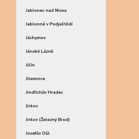
Jablonec nad Nisou
Jablonné v Podještědí
Jáchymov
Jánské Lázně
Jičín
Jilemnice
Jindřichův Hradec
Jirkov
Jirkov (Železný Brod)
Josefův Důl