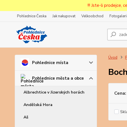
!!! Jste-li prodejce, 
Pohlednice Česka
Jak nakupovat
Velkoobchod
Fotogaleri
Prode
Zar
Úvod
P
Pohlednice místa
Boc
Pohlednice města a obce
Albrechtice v Jizerských horách
Cena:
Andělská Hora
Skl
Aš