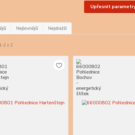
Upřesnit parametr
jší
Nejlevnější
Nejdražší
1-2 z 2