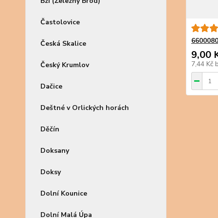
Bzí (Železný Brod)
Častolovice
6600080
Česká Skalice
9,00 
7,44 Kč
Český Krumlov
Dačice
Deštné v Orlických horách
Děčín
Doksany
Doksy
Dolní Kounice
Dolní Malá Úpa