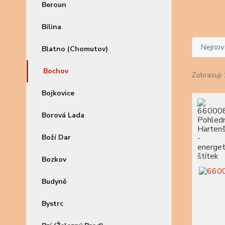
Beroun
Bílina
Nejnově
Blatno (Chomutov)
Bochov
Zobrazuji 
Bojkovice
Borová Lada
Boží Dar
Bozkov
Budyně
Bystrc