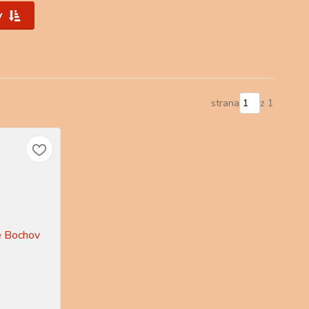
y
strana
z 1