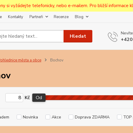
ceny si vyžádejte telefonicky, nebo e-mailem. Pro bližší informace kli
e
Kontakty
Partneři
Recenze
Blog
Upozornění pro prodejce!
Nevíte
jcům bude po zaregistrování nastavena sleva, případně upravena 
Hledat
+420
první objednávce.
--------------------------------------------------------------------------
egistrujte svůj E-mail aby vám neutekly novinky na Pohlednicích Č
ohlednice města a obce
Bochov
Odeslat
hov
Přeji si odebírat novinky e-mailem dle
podmínek zpracování osobních údajů
.
Kč
Od
Souhlasím se
zpracováním osobních údajů
pro účely registrace.
Zavřít
adem
Novinka
Akce
Doprava ZDARMA
TOP 