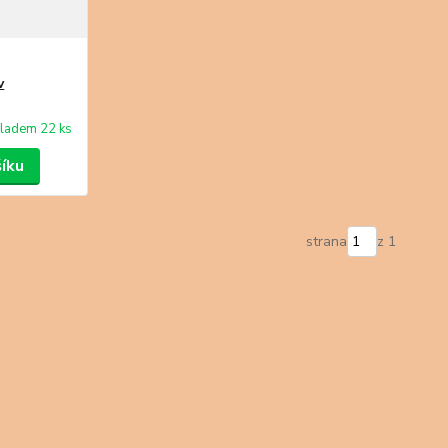
v
ladem 22 ks
šíku
strana
z 1