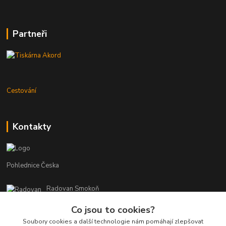
Partneři
Cestování
Kontakty
Pohlednice Česka
Radovan Smokoň
+420 730 127 756
Co jsou to cookies?
r.smokon@pohlednicecr.cz
Soubory cookies a další technologie nám pomáhají zlepšovat