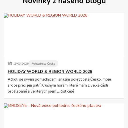
Novinky z našeho blogu
15
.
03
.
2026
Pohlednice Česka
HOLIDAY WORLD & REGION WORLD 2026
Ačkoli se svými pohlednicemi snažím pokrýt celé Česko, moje
srdce přeci jen patří Krušným horám, které mám z velké části
prošlapané a ve kterých jsem ...
číst celé