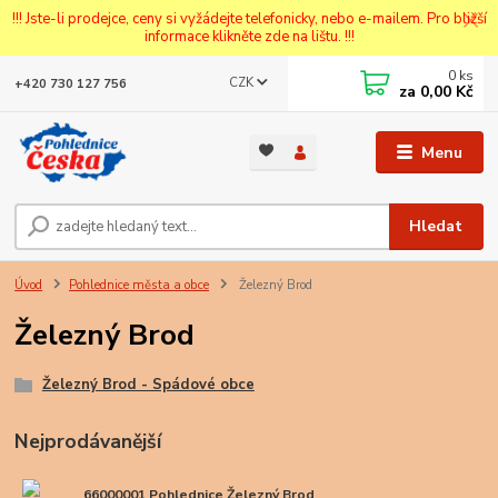
!!! Jste-li prodejce, ceny si vyžádejte telefonicky, nebo e-mailem. Pro bližší
informace klikněte zde na lištu. !!!
0
ks
CZK
+420 730 127 756
za
0,00 Kč
Menu
Hledat
Úvod
Pohlednice města a obce
Železný Brod
Železný Brod
Železný Brod - Spádové obce
Nejprodávanější
66000001 Pohlednice Železný Brod