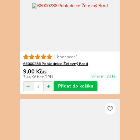
1 hodnocení
66000286 Pohlednice Železný Brod
9,00 Kč
/
ks
Skladem 20 ks
7,44 Kč
bez DPH
Přidat do košíku