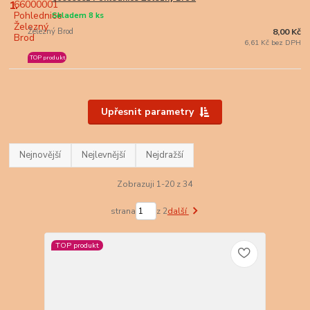
1.
Skladem 8 ks
Železný Brod
8,00 Kč
6,61 Kč bez DPH
TOP produkt
Upřesnit parametry
Nejnovější
Nejlevnější
Nejdražší
Zobrazuji 1-20 z 34
strana
z 2
další
TOP produkt