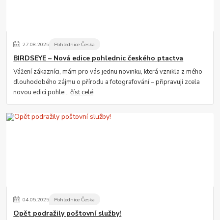
27
.
08
.
2025
Pohlednice Česka
BIRDSEYE – Nová edice pohlednic českého ptactva
Vážení zákazníci, mám pro vás jednu novinku, která vznikla z mého
dlouhodobého zájmu o přírodu a fotografování – připravuji zcela
novou edici pohle...
číst celé
04
.
05
.
2025
Pohlednice Česka
Opět podražily poštovní služby!