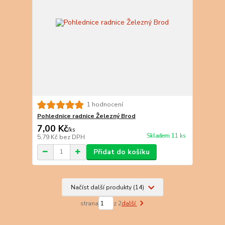
1 hodnocení
Pohlednice radnice Železný Brod
7,00 Kč
/
ks
Skladem 11 ks
5,79 Kč
bez DPH
Přidat do košíku
Načíst další produkty (14)
strana
z 2
další