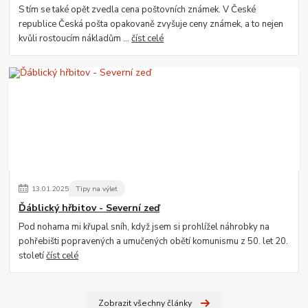
S tím se také opět zvedla cena poštovních známek. V České
republice Česká pošta opakovaně zvyšuje ceny známek, a to nejen
kvůli rostoucím nákladům ...
číst celé
13
.
01
.
2025
Tipy na výlet
Ďáblický hřbitov - Severní zeď
Pod nohama mi křupal sníh, když jsem si prohlížel náhrobky na
pohřebišti popravených a umučených obětí komunismu z 50. let 20.
století
číst celé
Zobrazit všechny články