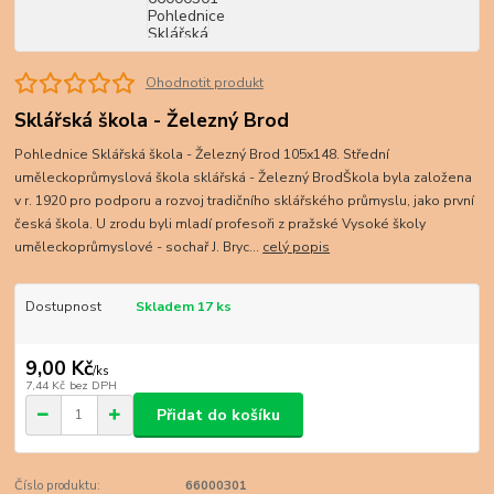
Ohodnotit produkt
Sklářská škola - Železný Brod
Pohlednice Sklářská škola - Železný Brod 105x148. Střední
uměleckoprůmyslová škola sklářská - Železný BrodŠkola byla založena
v r. 1920 pro podporu a rozvoj tradičního sklářského průmyslu, jako první
česká škola. U zrodu byli mladí profesoři z pražské Vysoké školy
uměleckoprůmyslové - sochař J. Bryc...
celý popis
Dostupnost
Skladem 17 ks
9,00 Kč
/
ks
7,44 Kč
bez DPH
Přidat do košíku
Číslo produktu:
66000301