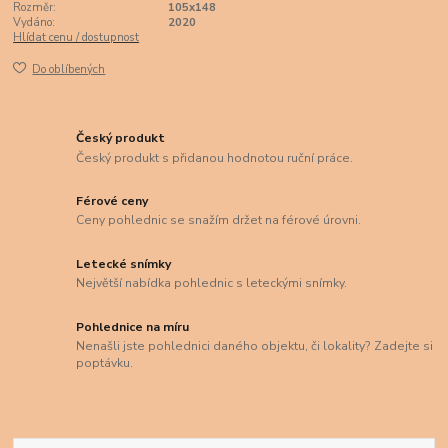
Rozměr:
105x148
Vydáno:
2020
Hlídat cenu / dostupnost
Do oblíbených
Český produkt
Český produkt s přidanou hodnotou ruční práce.
Férové ceny
Ceny pohlednic se snažím držet na férové úrovni.
Letecké snímky
Největší nabídka pohlednic s leteckými snímky.
Pohlednice na míru
Nenašli jste pohlednici daného objektu, či lokality? Zadejte si
poptávku.