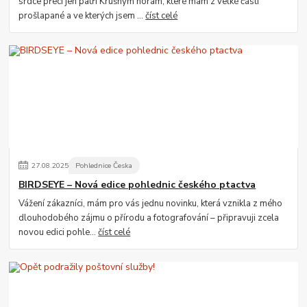
srdce přeci jen patří Krušným horám, které mám z velké části
prošlapané a ve kterých jsem ...
číst celé
27
.
08
.
2025
Pohlednice Česka
BIRDSEYE – Nová edice pohlednic českého ptactva
Vážení zákazníci, mám pro vás jednu novinku, která vznikla z mého
dlouhodobého zájmu o přírodu a fotografování – připravuji zcela
novou edici pohle...
číst celé