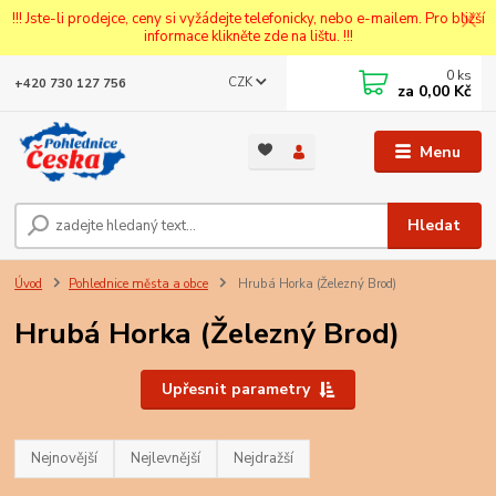
!!! Jste-li prodejce, ceny si vyžádejte telefonicky, nebo e-mailem. Pro bližší
informace klikněte zde na lištu. !!!
0
ks
CZK
+420 730 127 756
za
0,00 Kč
Menu
Hledat
Úvod
Pohlednice města a obce
Hrubá Horka (Železný Brod)
Hrubá Horka (Železný Brod)
Upřesnit parametry
Nejnovější
Nejlevnější
Nejdražší