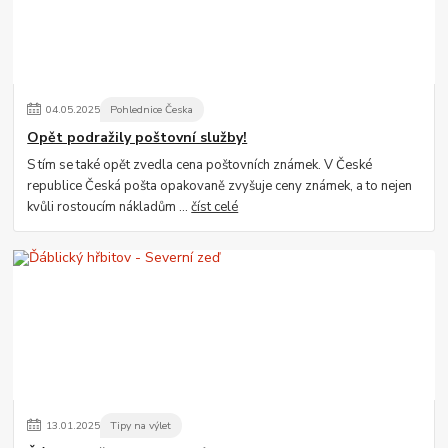
04
.
05
.
2025
Pohlednice Česka
Opět podražily poštovní služby!
S tím se také opět zvedla cena poštovních známek. V České
republice Česká pošta opakovaně zvyšuje ceny známek, a to nejen
kvůli rostoucím nákladům ...
číst celé
13
.
01
.
2025
Tipy na výlet