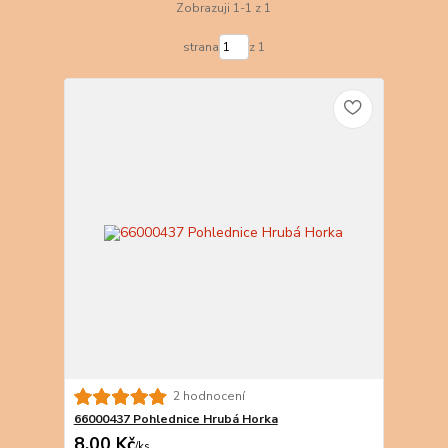
Zobrazuji 1-1 z 1
strana
z 1
2 hodnocení
66000437 Pohlednice Hrubá Horka
8,00 Kč
/
ks