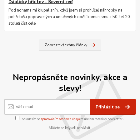
Ďáblický hřbitov - Severní zeď
Pod nohama mi křupal sníh, když jsem si prohlížel náhrobky na
pohřebišti popravených a umučených obětí komunismu z 50. let 20.
století
číst celé
Zobrazit všechny články
Nepropásněte novinky, akce a
slevy!
Přihlásit se
Souhlasím se
zpracováním osobních údajů
za účelem rozesílky newsletteru.
Můžete se kdykoli odhlásit.