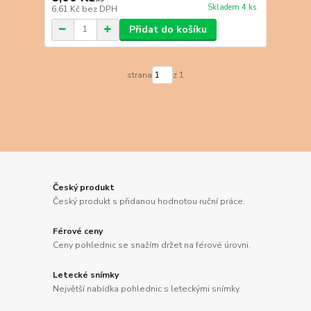
Skladem 4 ks
6,61 Kč
bez DPH
Přidat do košíku
strana
z 1
Český produkt
Český produkt s přidanou hodnotou ruční práce.
Férové ceny
Ceny pohlednic se snažím držet na férové úrovni.
Letecké snímky
Největší nabídka pohlednic s leteckými snímky.