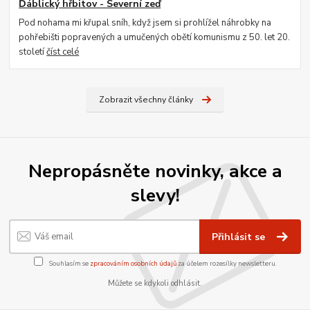
Ďáblický hřbitov - Severní zeď
Pod nohama mi křupal sníh, když jsem si prohlížel náhrobky na
pohřebišti popravených a umučených obětí komunismu z 50. let 20.
století
číst celé
Zobrazit všechny články
Nepropásněte novinky, akce a
slevy!
Přihlásit se
Souhlasím se
zpracováním osobních údajů
za účelem rozesílky newsletteru.
Můžete se kdykoli odhlásit.