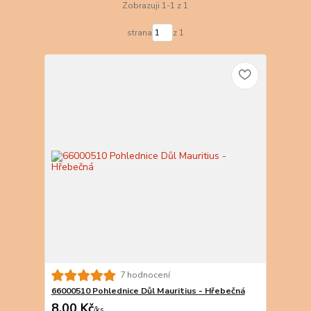
Zobrazuji 1-1 z 1
strana
z 1
7 hodnocení
66000510 Pohlednice Důl Mauritius - Hřebečná
8,00 Kč
/
ks