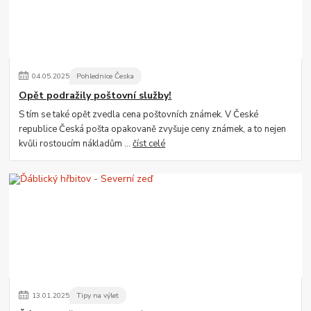
04
.
05
.
2025
Pohlednice Česka
Opět podražily poštovní služby!
S tím se také opět zvedla cena poštovních známek. V České
republice Česká pošta opakovaně zvyšuje ceny známek, a to nejen
kvůli rostoucím nákladům ...
číst celé
13
.
01
.
2025
Tipy na výlet