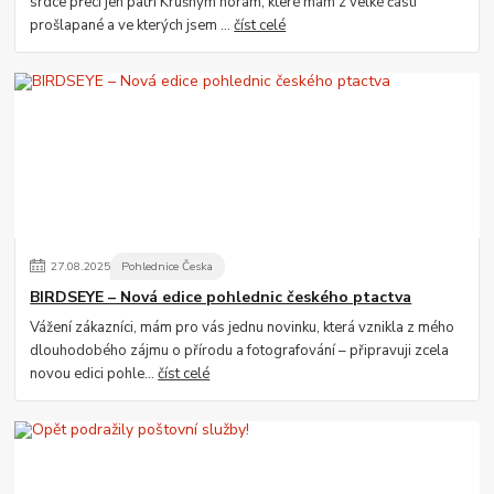
srdce přeci jen patří Krušným horám, které mám z velké části
prošlapané a ve kterých jsem ...
číst celé
27
.
08
.
2025
Pohlednice Česka
BIRDSEYE – Nová edice pohlednic českého ptactva
Vážení zákazníci, mám pro vás jednu novinku, která vznikla z mého
dlouhodobého zájmu o přírodu a fotografování – připravuji zcela
novou edici pohle...
číst celé