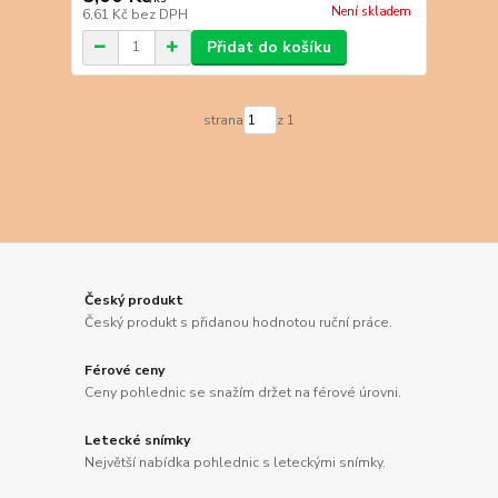
Není skladem
6,61 Kč
bez DPH
Přidat do košíku
strana
z 1
Český produkt
Český produkt s přidanou hodnotou ruční práce.
Férové ceny
Ceny pohlednic se snažím držet na férové úrovni.
Letecké snímky
Největší nabídka pohlednic s leteckými snímky.