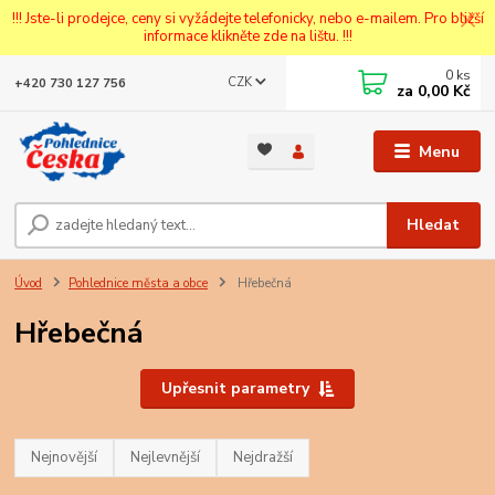
!!! Jste-li prodejce, ceny si vyžádejte telefonicky, nebo e-mailem. Pro bližší
informace klikněte zde na lištu. !!!
0
ks
CZK
+420 730 127 756
za
0,00 Kč
Menu
Hledat
Úvod
Pohlednice města a obce
Hřebečná
Hřebečná
Upřesnit parametry
Nejnovější
Nejlevnější
Nejdražší