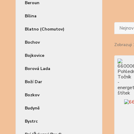
Beroun
Bílina
Nejnově
Blatno (Chomutov)
Bochov
Zobrazuji 
Bojkovice
Borová Lada
Boží Dar
Bozkov
Budyně
Bystrc