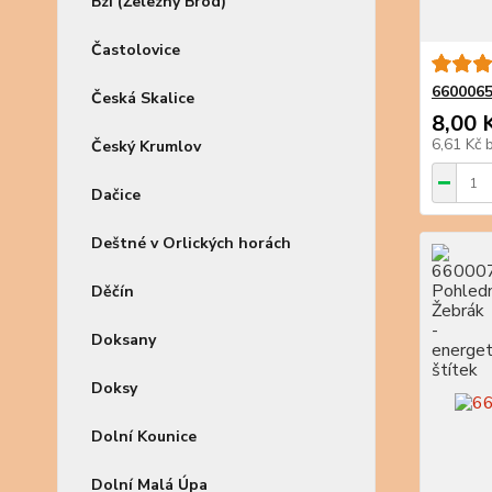
Bzí (Železný Brod)
Častolovice
6600065
Česká Skalice
8,00 
6,61 Kč
Český Krumlov
Dačice
Deštné v Orlických horách
Děčín
Doksany
Doksy
Dolní Kounice
Dolní Malá Úpa