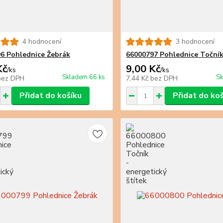
4 hodnocení
3 hodnocení
6 Pohlednice Žebrák
66000797 Pohlednice Toční
Kč
9,00 Kč
/
ks
/
ks
Skladem 66 ks
Sk
bez DPH
7,44 Kč
bez DPH
Přidat do košíku
Přidat do ko