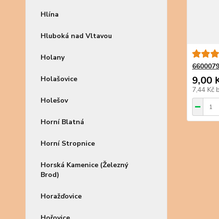
Hlína
Hluboká nad Vltavou
Holany
6600079
9,00 
Holašovice
7,44 Kč
Holešov
Horní Blatná
Horní Stropnice
Horská Kamenice (Železný
Brod)
Horažďovice
Hořovice