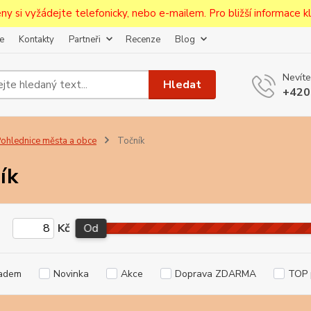
ceny si vyžádejte telefonicky, nebo e-mailem. Pro bližší informace kli
e
Kontakty
Partneři
Recenze
Blog
Upozornění pro prodejce!
Nevíte
jcům bude po zaregistrování nastavena sleva, případně upravena 
Hledat
+420
první objednávce.
--------------------------------------------------------------------------
egistrujte svůj E-mail aby vám neutekly novinky na Pohlednicích Č
ohlednice města a obce
Točník
Odeslat
ík
Přeji si odebírat novinky e-mailem dle
podmínek zpracování osobních údajů
.
Kč
Od
Souhlasím se
zpracováním osobních údajů
pro účely registrace.
Zavřít
adem
Novinka
Akce
Doprava ZDARMA
TOP 