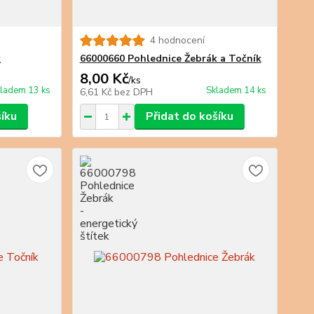
4 hodnocení
k
66000660 Pohlednice Žebrák a Točník
8,00 Kč
/
ks
ladem 13 ks
Skladem 14 ks
6,61 Kč
bez DPH
šíku
Přidat do košíku