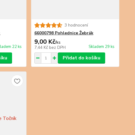
3 hodnocení
k
66000798 Pohlednice Žebrák
9,00 Kč
/
ks
ladem 22 ks
Skladem 29 ks
7,44 Kč
bez DPH
šíku
Přidat do košíku