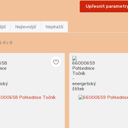
Upřesnit parametr
jší
Nejlevnější
Nejdražší
1-8 z 8