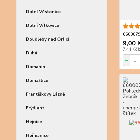
Dolní Věstonice
Dolní Vítkovice
6600079
Doudleby nad Orlicí
9,00 
7,44 Kč
Dubá
Domanín
Domažlice
Františkovy Lázně
Frýdlant
Hejnice
Heřmanice