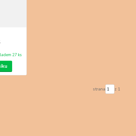
k
ladem 27 ks
šíku
strana
z 1