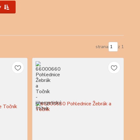
y
strana
z 1