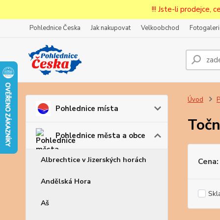
!!! Jste-li prodejce, 
Pohlednice Česka
Jak nakupovat
Velkoobchod
Fotogaleri
Prode
Zar
Úvod
P
Pohlednice místa
Točn
Pohlednice města a obce
Albrechtice v Jizerských horách
Cena:
Andělská Hora
Skl
Aš