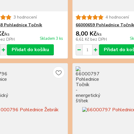
3 hodnocení
4 hodnocení
8 Pohlednice Točník
66000659 Pohlednice Toční
Kč
8,00 Kč
/
ks
/
ks
Skladem 3 ks
Sk
bez DPH
6,61 Kč
bez DPH
Přidat do košíku
Přidat do ko