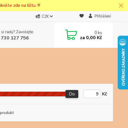
kněte zde na lištu. !!!
Přihlášení
CZK
 si rady? Zavolejte.
0
ks
cena v
za
0,00 Kč
 730 127 756
eska
Do
Kč
produkt