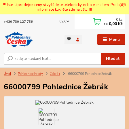
!!! Jste-li prodejce, ceny si vyžádejte telefonicky, nebo e-mailem. Pro bližší
informace klikněte zde na lištu. !!!
0
ks
CZK
+420 730 127 756
za
0,00 Kč
Menu
Hledat
Úvod
Pohlednice hrady
Žebrák
66000799 Pohlednice Žebrák
66000799 Pohlednice Žebrák