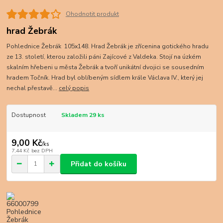
Ohodnotit produkt
hrad Žebrák
Pohlednice Žebrák 105x148. Hrad Žebrák je zřícenina gotického hradu
ze 13. století, kterou založili páni Zajícové z Valdeka. Stojí na úzkém
skalním hřebeni u města Žebrák a tvoří unikátní dvojici se sousedním
hradem Točník. Hrad byl oblíbeným sídlem krále Václava IV., který jej
nechal přestavě...
celý popis
Dostupnost
Skladem 29 ks
9,00 Kč
/
ks
7,44 Kč
bez DPH
Přidat do košíku