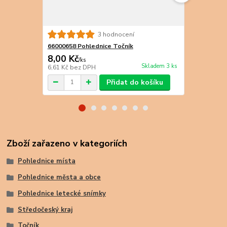
3 hodnocení
66000658 Pohlednice Točník
66000659 Po
8,00 Kč
8,00 Kč
/
ks
/
k
Skladem 3 ks
6,61 Kč
bez DPH
6,61 Kč
bez 
Přidat do košíku
Zboží zařazeno v kategoriích
Pohlednice místa
Pohlednice města a obce
Pohlednice letecké snímky
Středočeský kraj
Točník