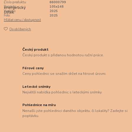
Číslo produktu:
66000799
Rozměr:
105x148
Vydáno:
2025
Foto:
2025
Hlídat cenu / dostupnost
Do oblíbených
Český produkt
Český produkt s přidanou hodnotou ruční práce.
Férové ceny
Ceny pohlednic se snažím držet na férové úrovni.
Letecké snímky
Největší nabídka pohlednic s leteckými snímky.
Pohlednice na míru
Nenašli jste pohlednici daného objektu, či lokality? Zadejte si
poptávku.