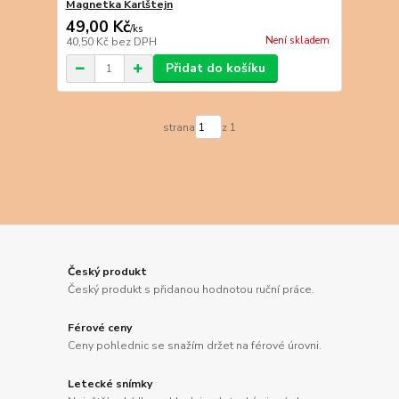
Magnetka Karlštejn
49,00 Kč
/
ks
Není skladem
40,50 Kč
bez DPH
Přidat do košíku
strana
z 1
Český produkt
Český produkt s přidanou hodnotou ruční práce.
Férové ceny
Ceny pohlednic se snažím držet na férové úrovni.
Letecké snímky