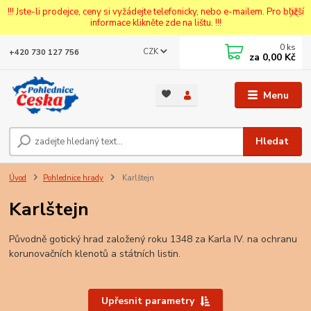
!!! Jste-li prodejce, ceny si vyžádejte telefonicky, nebo e-mailem. Pro bližší
informace klikněte zde na lištu. !!!
0
ks
CZK
+420 730 127 756
za
0,00 Kč
Menu
Hledat
Úvod
Pohlednice hrady
Karlštejn
Karlštejn
Původně gotický hrad založený roku 1348 za Karla IV. na ochranu
korunovačních klenotů a státních listin.
Upřesnit parametry