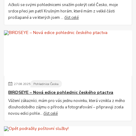
Ačkoli se svými pohlednicemi snažím pokrýt celé Česko, moje
srdce přeci jen patří Krušným horám, které mám z velké části
prošlapané a ve kterých jsem ...
číst celé
27
.
08
.
2025
Pohlednice Česka
BIRDSEYE – Nová edice pohlednic českého ptactva
Vážení zákazníci, mám pro vás jednu novinku, která vznikla z mého
dlouhodobého zájmu o přírodu a fotografování – připravuji zcela
novou edici pohle...
číst celé