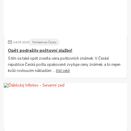
04
.
05
.
2025
Pohlednice Česka
Opět podražily poštovní služby!
S tím se také opět zvedla cena poštovních známek. V České
republice Česká pošta opakovaně zvyšuje ceny známek, a to nejen
kvůli rostoucím nákladům ...
číst celé