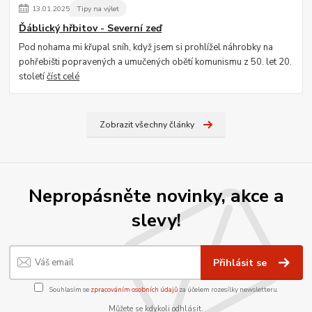
13
.
01
.
2025
Tipy na výlet
Ďáblický hřbitov - Severní zeď
Pod nohama mi křupal sníh, když jsem si prohlížel náhrobky na
pohřebišti popravených a umučených obětí komunismu z 50. let 20.
století
číst celé
Zobrazit všechny články
Nepropásněte novinky, akce a
slevy!
Přihlásit se
Souhlasím se
zpracováním osobních údajů
za účelem rozesílky newsletteru.
Můžete se kdykoli odhlásit.