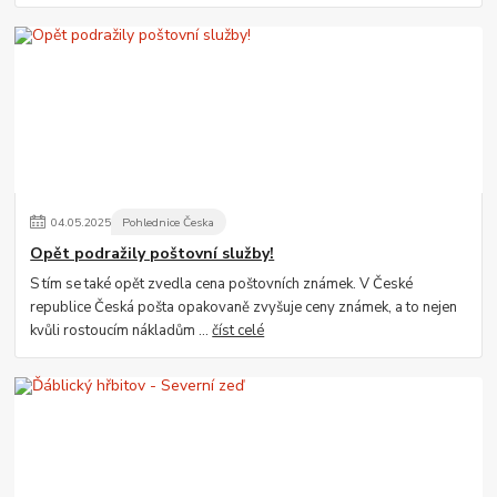
04
.
05
.
2025
Pohlednice Česka
Opět podražily poštovní služby!
S tím se také opět zvedla cena poštovních známek. V České
republice Česká pošta opakovaně zvyšuje ceny známek, a to nejen
kvůli rostoucím nákladům ...
číst celé