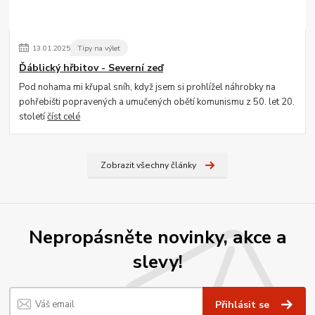
13
.
01
.
2025
Tipy na výlet
Ďáblický hřbitov - Severní zeď
Pod nohama mi křupal sníh, když jsem si prohlížel náhrobky na
pohřebišti popravených a umučených obětí komunismu z 50. let 20.
století
číst celé
Zobrazit všechny články
Nepropásněte novinky, akce a
slevy!
Přihlásit se