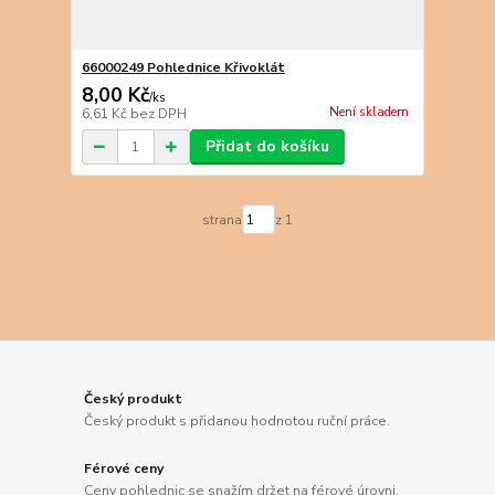
66000249 Pohlednice Křivoklát
8,00 Kč
/
ks
Není skladem
6,61 Kč
bez DPH
Přidat do košíku
strana
z 1
Český produkt
Český produkt s přidanou hodnotou ruční práce.
Férové ceny
Ceny pohlednic se snažím držet na férové úrovni.