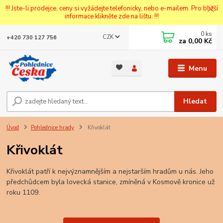
!!! Jste-li prodejce, ceny si vyžádejte telefonicky, nebo e-mailem. Pro bližší
informace klikněte zde na lištu. !!!
0
ks
CZK
+420 730 127 756
za
0,00 Kč
Menu
Hledat
Úvod
Pohlednice hrady
Křivoklát
Křivoklát
Křivoklát patří k nejvýznamnějším a nejstarším hradům u nás. Jeho
předchůdcem byla lovecká stanice, zmíněná v Kosmově kronice už
roku 1109.