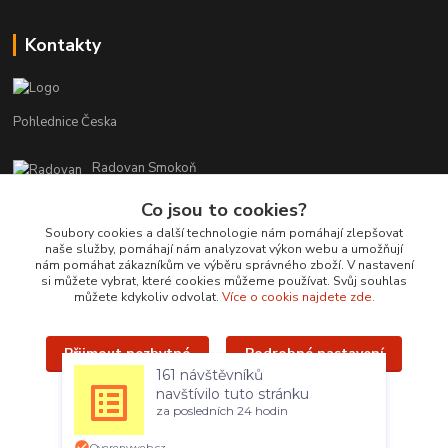
Kontakty
Pohlednice Česka
Radovan Smokoň
+420 730 127 756
Co jsou to cookies?
r.smokon@pohlednicecr.cz
Soubory cookies a další technologie nám pomáhají zlepšovat
naše služby, pomáhají nám analyzovat výkon webu a umožňují
nám pomáhat zákazníkům ve výběru správného zboží. V nastavení
si můžete vybrat, které cookies můžeme používat. Svůj souhlas
můžete kdykoliv odvolat.
Více o cookis najdete zde.
Přijmout nezbytné
Podrobné nastavení
Upravit sběr cookies.
161 návštěvníků
navštívilo tuto stránku
Přijmout všechny
za posledních 24 hodin
Radovan Smokoň - 2019 - www.foto-lokalit.cz
Overenyweb.cz