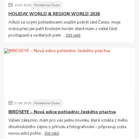
15
.
03
.
2026
Pohlednice Česka
HOLIDAY WORLD & REGION WORLD 2026
Ačkoli se svými pohlednicemi snažím pokrýt celé Česko, moje
srdce přeci jen patří Krušným horám, které mám z velké části
prošlapané a ve kterých jsem ...
číst celé
27
.
08
.
2025
Pohlednice Česka
BIRDSEYE – Nová edice pohlednic českého ptactva
Vážení zákazníci, mám pro vás jednu novinku, která vznikla z mého
dlouhodobého zájmu o přírodu a fotografování – připravuji zcela
novou edici pohle...
číst celé