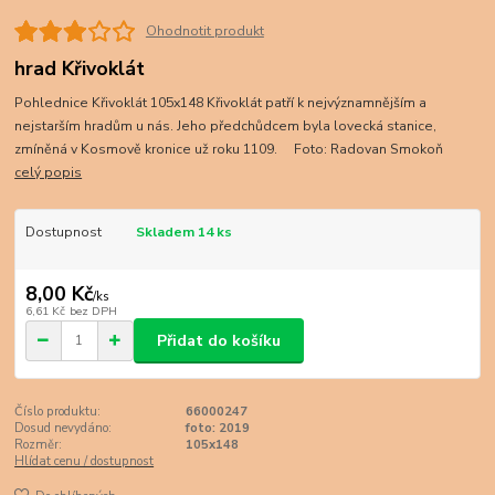
Ohodnotit produkt
hrad Křivoklát
Pohlednice Křivoklát 105x148 Křivoklát patří k nejvýznamnějším a
nejstarším hradům u nás. Jeho předchůdcem byla lovecká stanice,
zmíněná v Kosmově kronice už roku 1109. Foto: Radovan Smokoň
celý popis
Dostupnost
Skladem 14 ks
8,00 Kč
/
ks
6,61 Kč
bez DPH
Přidat do košíku
Číslo produktu:
66000247
Dosud nevydáno:
foto: 2019
Rozměr:
105x148
Hlídat cenu / dostupnost