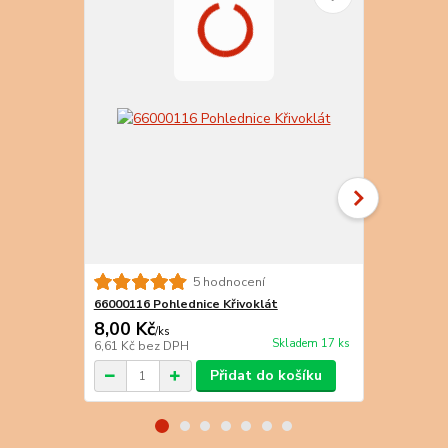
5 hodnocení
66000116 Pohlednice Křivoklát
66000117 Po
8,00 Kč
8,00 Kč
/
ks
/
k
Skladem 17 ks
6,61 Kč
bez DPH
6,61 Kč
bez 
Přidat do košíku