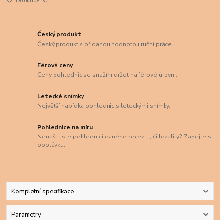
Do oblíbených
Český produkt
Český produkt s přidanou hodnotou ruční práce.
Férové ceny
Ceny pohlednic se snažím držet na férové úrovni.
Letecké snímky
Největší nabídka pohlednic s leteckými snímky.
Pohlednice na míru
Nenašli jste pohlednici daného objektu, či lokality? Zadejte si
poptávku.
Kompletní specifikace
Parametry