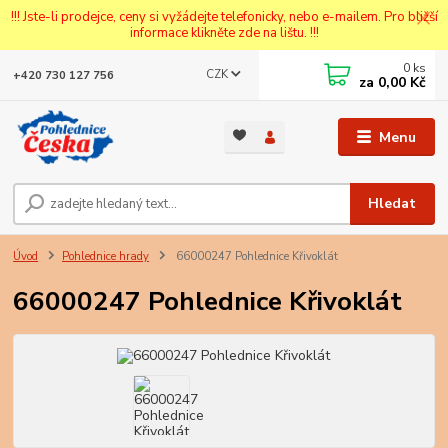
!!! Jste-li prodejce, ceny si vyžádejte telefonicky, nebo e-mailem. Pro bližší
informace klikněte zde na lištu. !!!
0
ks
CZK
+420 730 127 756
za
0,00 Kč
Menu
Hledat
Úvod
Pohlednice hrady
66000247 Pohlednice Křivoklát
66000247 Pohlednice Křivoklát