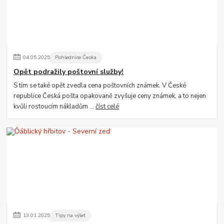
04
.
05
.
2025
Pohlednice Česka
Opět podražily poštovní služby!
S tím se také opět zvedla cena poštovních známek. V České
republice Česká pošta opakovaně zvyšuje ceny známek, a to nejen
kvůli rostoucím nákladům ...
číst celé
13
.
01
.
2025
Tipy na výlet