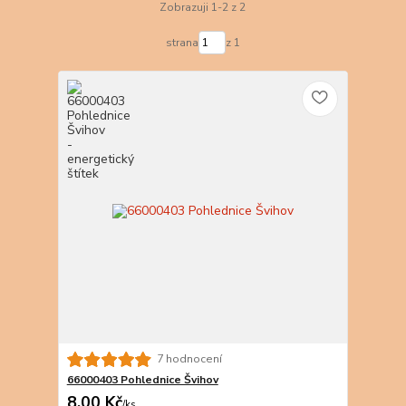
Zobrazuji 1-2 z 2
strana
z 1
7 hodnocení
66000403 Pohlednice Švihov
8,00 Kč
/
ks