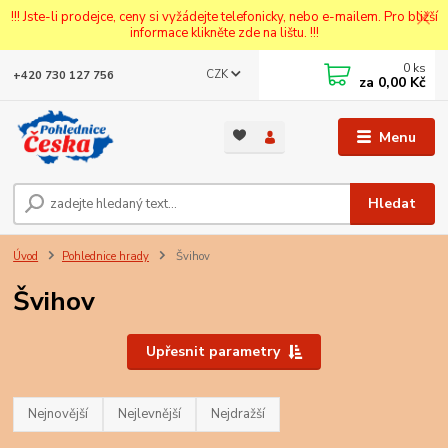
!!! Jste-li prodejce, ceny si vyžádejte telefonicky, nebo e-mailem. Pro bližší
informace klikněte zde na lištu. !!!
0
ks
CZK
+420 730 127 756
za
0,00 Kč
Menu
Hledat
Úvod
Pohlednice hrady
Švihov
Švihov
Upřesnit parametry
Nejnovější
Nejlevnější
Nejdražší