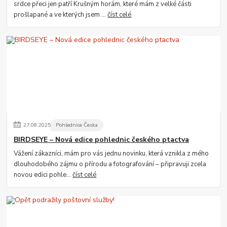
srdce přeci jen patří Krušným horám, které mám z velké části
prošlapané a ve kterých jsem ...
číst celé
27
.
08
.
2025
Pohlednice Česka
BIRDSEYE – Nová edice pohlednic českého ptactva
Vážení zákazníci, mám pro vás jednu novinku, která vznikla z mého
dlouhodobého zájmu o přírodu a fotografování – připravuji zcela
novou edici pohle...
číst celé