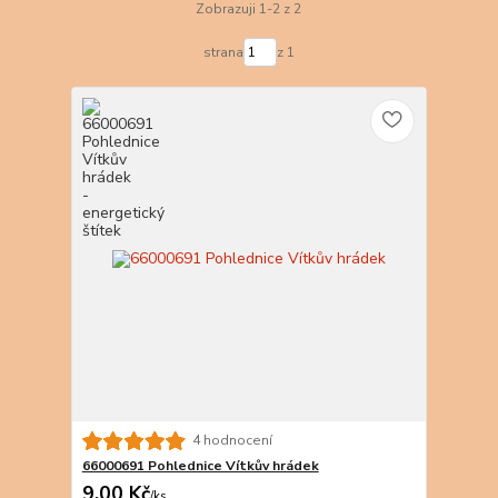
Zobrazuji 1-2 z 2
strana
z 1
4 hodnocení
66000691 Pohlednice Vítkův hrádek
9,00 Kč
/
ks