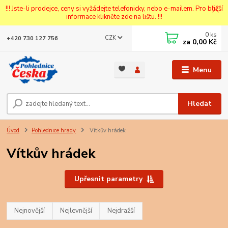
!!! Jste-li prodejce, ceny si vyžádejte telefonicky, nebo e-mailem. Pro bližší
informace klikněte zde na lištu. !!!
0
ks
CZK
+420 730 127 756
za
0,00 Kč
Menu
Hledat
Úvod
Pohlednice hrady
Vítkův hrádek
Vítkův hrádek
Upřesnit parametry
Nejnovější
Nejlevnější
Nejdražší