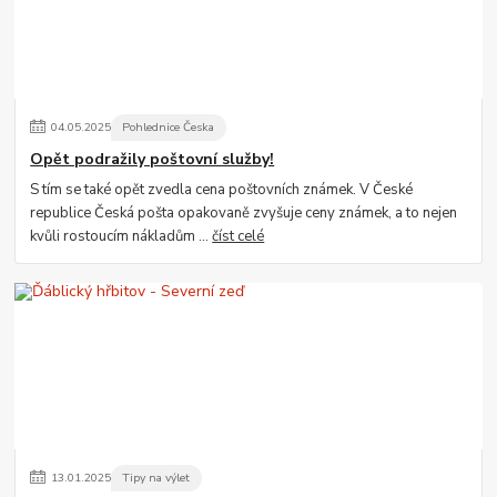
04
.
05
.
2025
Pohlednice Česka
Opět podražily poštovní služby!
S tím se také opět zvedla cena poštovních známek. V České
republice Česká pošta opakovaně zvyšuje ceny známek, a to nejen
kvůli rostoucím nákladům ...
číst celé
13
.
01
.
2025
Tipy na výlet