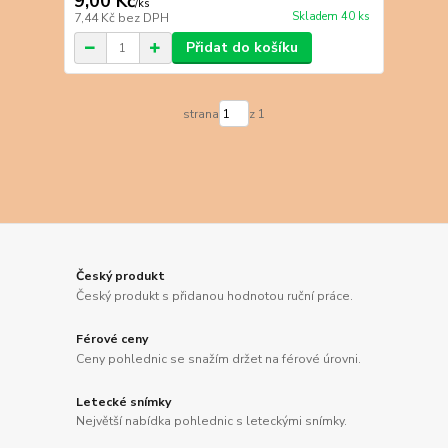
9,00 Kč
/
ks
Skladem 40 ks
7,44 Kč
bez DPH
Přidat do košíku
strana
z 1
Český produkt
Český produkt s přidanou hodnotou ruční práce.
Férové ceny
Ceny pohlednic se snažím držet na férové úrovni.
Letecké snímky
Největší nabídka pohlednic s leteckými snímky.