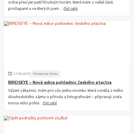
srdce přeci jen patří Krušným horám, které mám z velké části
prošlapané a ve kterých jsem ...
číst celé
27
.
08
.
2025
Pohlednice Česka
BIRDSEYE – Nová edice pohlednic českého ptactva
Vážení zákazníci, mám pro vás jednu novinku, která vznikla z mého
dlouhodobého zájmu o přírodu a fotografování – připravuji zcela
novou edici pohle...
číst celé