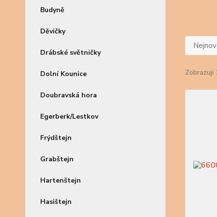
Budyně
Děvičky
Nejnově
Drábské světničky
Zobrazuji 
Dolní Kounice
Doubravská hora
Egerberk/Lestkov
Frýdštejn
Grabštejn
Hartenštejn
Hasištejn