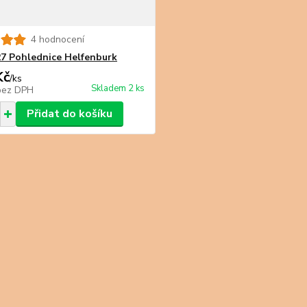
4 hodnocení
7 Pohlednice Helfenburk
Kč
/
ks
Skladem 2 ks
bez DPH
Přidat do košíku