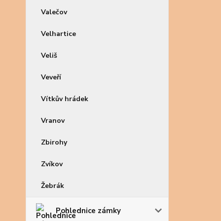
Valečov
Velhartice
Veliš
Veveří
Vítkův hrádek
Vranov
Zbirohy
Zvíkov
Žebrák
Pohlednice zámky