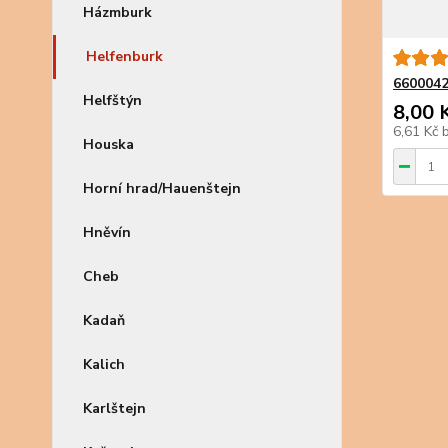
Házmburk
Helfenburk
6600042
Helfštýn
8,00 
6,61 Kč
Houska
Horní hrad/Hauenštejn
Hněvín
Cheb
Kadaň
Kalich
Karlštejn