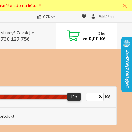
kněte zde na lištu. !!!
Přihlášení
CZK
 si rady? Zavolejte.
0
ks
cena v
za
0,00 Kč
 730 127 756
eska
Do
Kč
produkt