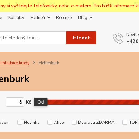
ceny si vyžádejte telefonicky, nebo e-mailem. Pro bližší informace kli
e
Kontakty
Partneři
Recenze
Blog
Upozornění pro prodejce!
Nevíte
jcům bude po zaregistrování nastavena sleva, případně upravena 
Hledat
+420
první objednávce.
--------------------------------------------------------------------------
egistrujte svůj E-mail aby vám neutekly novinky na Pohlednicích Č
ohlednice hrady
Helfenburk
Odeslat
enburk
Přeji si odebírat novinky e-mailem dle
podmínek zpracování osobních údajů
.
Kč
Od
Souhlasím se
zpracováním osobních údajů
pro účely registrace.
Zavřít
adem
Novinka
Akce
Doprava ZDARMA
TOP 