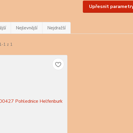
Upřesnit parametr
jší
Nejlevnější
Nejdražší
1-1 z 1