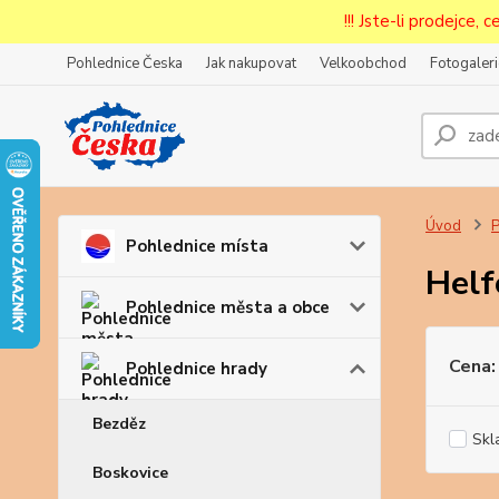
!!! Jste-li prodejce, 
Pohlednice Česka
Jak nakupovat
Velkoobchod
Fotogaleri
Prode
Zar
Úvod
P
Pohlednice místa
Helf
Pohlednice města a obce
Cena:
Pohlednice hrady
Bezděz
Skl
Boskovice