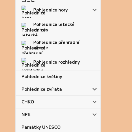
Pohlednice hory
Pohlednice letecké
snímky
Pohlednice přehradní
nádrže
Pohlednice rozhledny
Pohlednice květiny
Pohlednice zvířata
CHKO
NPR
Památky UNESCO