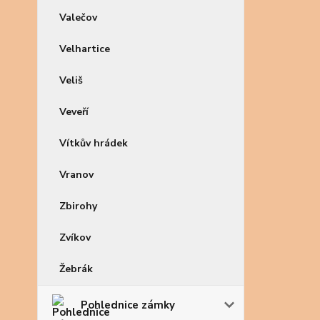
Valečov
Velhartice
Veliš
Veveří
Vítkův hrádek
Vranov
Zbirohy
Zvíkov
Žebrák
Pohlednice zámky