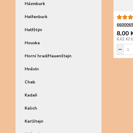
Házmburk
Helfenburk
6600069
Helfštýn
8,00 
6,61 Kč
Houska
Horní hrad/Hauenštejn
Hněvín
Cheb
Kadaň
Kalich
Karlštejn