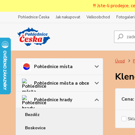
!!! Jste-li prodejce, 
Pohlednice Česka
Jak nakupovat
Velkoobchod
Fotogaleri
Prode
Zar
Úvod
P
Pohlednice místa
Klen
Pohlednice města a obce
Cena:
Pohlednice hrady
Bezděz
Skl
Boskovice