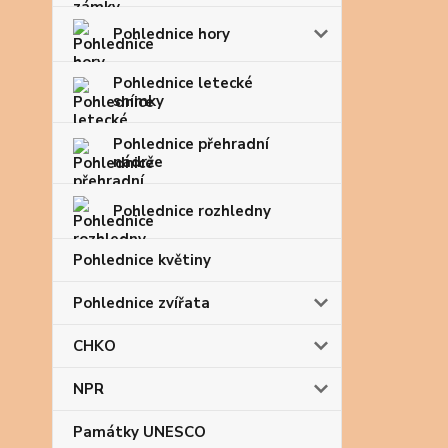
Pohlednice hory
Pohlednice letecké
snímky
Pohlednice přehradní
nádrže
Pohlednice rozhledny
Pohlednice květiny
Pohlednice zvířata
CHKO
NPR
Památky UNESCO