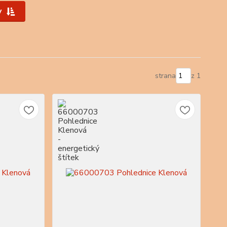
y
strana
z 1