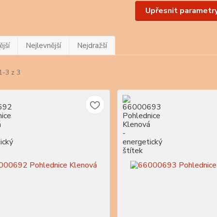
Upřesnit parametr
jší
Nejlevnější
Nejdražší
1-3 z 3