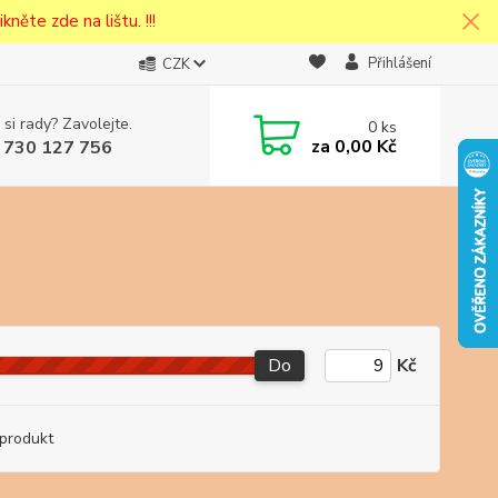
kněte zde na lištu. !!!
Přihlášení
CZK
 si rady? Zavolejte.
0
ks
cena v
za
0,00 Kč
 730 127 756
eska
Do
Kč
produkt