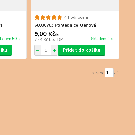
4 hodnocení
vá
66000703 Pohlednice Klenová
9,00 Kč
/
ks
ladem 50 ks
Skladem 2 ks
7,44 Kč
bez DPH
šíku
Přidat do košíku
strana
z 1