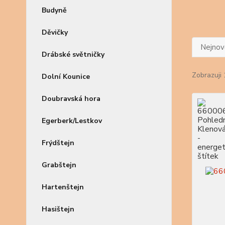
Budyně
Děvičky
Nejnově
Drábské světničky
Zobrazuji 
Dolní Kounice
Doubravská hora
Egerberk/Lestkov
Frýdštejn
Grabštejn
Hartenštejn
Hasištejn