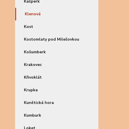
Kašperk
Klenová
Kost
Kostomlaty pod Milešovkou
Košumberk
Krakovec
Křivoklát
Krupka
Kunětická hora
Kumburk
Loket